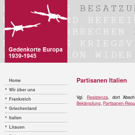
Partisanen Italien
Home
Wir über uns
Vgl.
Resistenza
, dort Absch
Frankreich
Bekämpfung
,
Partisanen-Repu
Griechenland
Italien
Litauen