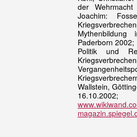
der Wehrmacht i
Joachim: Foss
Kriegsverbreche
Mythenbildung 
Paderborn 2002; 
Politik und R
Kriegsverbrechen
Vergangenheit
Kriegsverbreche
Wallstein, Götti
16.10.2002
www.wikiwand.c
magazin.spiegel.