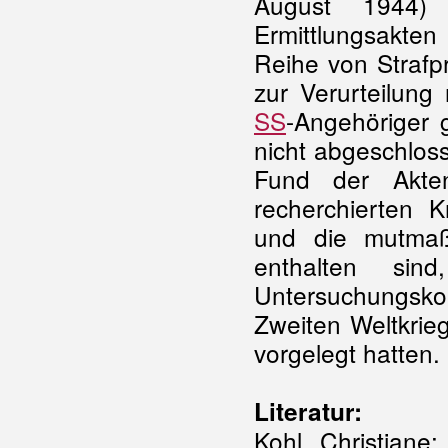
August 1944) 
Ermittlungsakten
Reihe von Strafpr
zur Verurteilun
SS
-Angehöriger 
nicht abgeschlos
Fund der Akten
recherchierten 
und die mutmaß
enthalten sind
Untersuchungs
Zweiten Weltkrie
vorgelegt hatten.
Literatur:
Kohl, Christiane