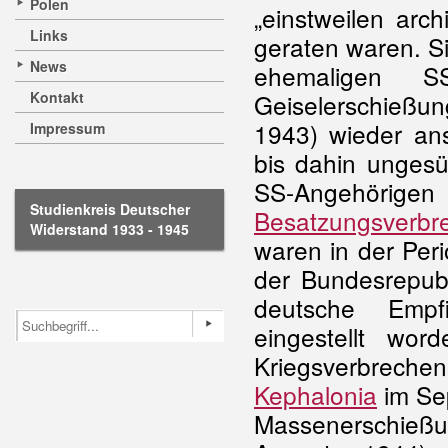
Polen
„einstweilen arc
Links
geraten waren. S
News
ehemaligen SS
Kontakt
Geiselerschieß
1943) wieder ans
Impressum
bis dahin ungesü
SS-Angehöri
Studienkreis Deutscher
Besatzungsverbr
Widerstand 1933 - 1945
waren in der Peri
der Bundesrepubl
deutsche Empfi
eingestellt wo
Kriegsverbrechen
Kephalonia
im Se
Massenerschieß