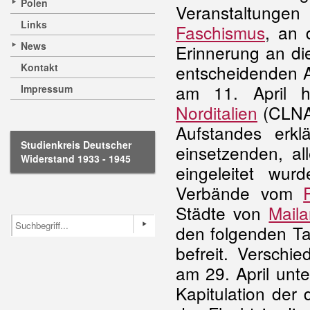
Polen
Veranstaltunge
Links
Faschismus
, an
News
Erinnerung an d
Kontakt
entscheidenden A
am 11. April 
Impressum
Norditalien
(CLNAI
Aufstandes erk
Studienkreis Deutscher
einsetzenden, al
Widerstand 1933 - 1945
eingeleitet wu
Verbände vom
Städte von
Mail
den folgenden Ta
befreit. Verschie
am 29. April unt
Kapitulation der