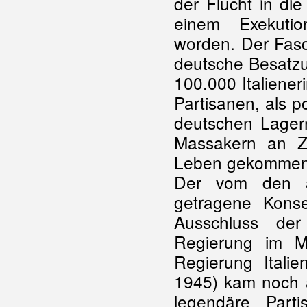
der Flucht in di
einem Exekut
worden. Der
Fas
deutsche
Besatz
100.000 Italiene
Partisanen, als 
deutschen Lager
Massakern an Zi
Leben gekommen
Der vom den an
getragene Konse
Ausschluss de
Regierung im Ma
Regierung Itali
1945) kam noch 
legendäre Parti