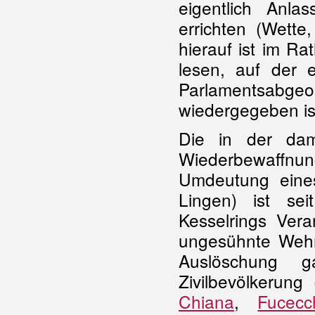
eigentlich Anl
errichten (Wette
hierauf ist im R
lesen, auf der 
Parlamentsabge
wiedergegeben is
Die in der dam
Wiederbewaffnung
Umdeutung eine
Lingen) ist se
Kesselrings Vera
ungesühnte Wehrm
Auslöschung 
Zivilbevölkerung
Chiana
,
Fucecc