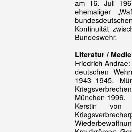
am 16. Juli 196
ehemaliger „Waf
bundesdeutschen 
Kontinuität zwis
Bundeswehr.
Literatur / Medie
Friedrich Andrae
deutschen Wehrm
1943–1945. Mün
Kriegsverbrechen
München 1996.
Kerstin von L
Kriegsverbrech
Wiederbewaffnung
Krautkrämer: Gen