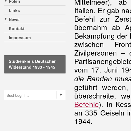
Mittelmeer), a
Polen
Italien. Er gab 
Links
Befehl zur Zer
News
übernahm ab Ap
Kontakt
Bekämpfung der
Impressum
zwischen Fro
Zivilpersonen –
Partisanengebiet
Studienkreis Deutscher
Widerstand 1933 - 1945
vom 17. Juni 19
die Banden muss 
geführt werden,
überschreite, w
Befehle
). In Kes
an 335 Geiseln 
1944.