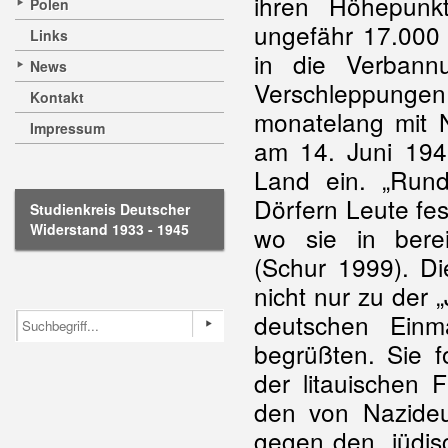
ihren Höhepunk
Polen
ungefähr 17.000 
Links
in die Verbann
News
Verschleppunge
Kontakt
monatelang mit N
Impressum
am 14. Juni 1941
Land ein. „Run
Dörfern Leute f
Studienkreis Deutscher
Widerstand 1933 - 1945
wo sie in berei
(Schur 1999). D
nicht nur zu der 
deutschen Einm
begrüßten. Sie fo
der litauischen 
den von Nazideu
gegen den „jüdis