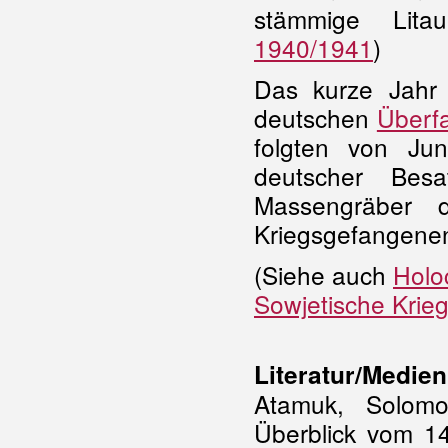
stämmige Lit
1940/1941
)
Das kurze Jahr 
deutschen
Überfa
folgten von Ju
deutscher Bes
Massengräber 
Kriegsgefangenen 
(Siehe auch
Holo
Sowjetische Krie
Literatur/Medien
Atamuk, Solomo
Überblick vom 14