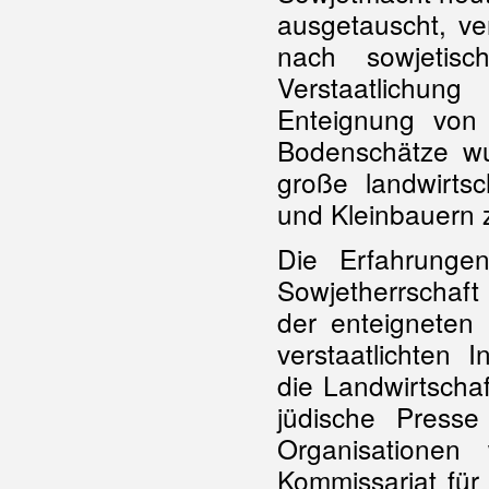
ausgetauscht, ve
nach sowjetis
Verstaatlichu
Enteignung von
Bodenschätze wur
große landwirtsc
und Kleinbauern z
Die Erfahrunge
Sowjetherrschaft
der enteigneten
verstaatlichten 
die Landwirtschaf
jüdische Presse 
Organisatione
Kommissariat für 