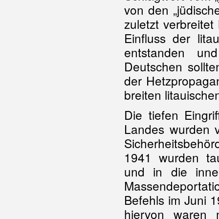
von den „jüdisch
zuletzt verbreitet
Einfluss der lita
entstanden un
Deutschen sollte
der Hetzpropaga
breiten litauisch
Die tiefen Eingri
Landes wurden v
Sicherheitsbehö
1941 wurden tau
und in die inne
Massendeportatio
Befehls im Juni 
hiervon waren n