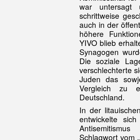
war untersagt 
schrittweise ges
auch in der öffen
höhere Funktion
YIVO blieb erhalt
Synagogen wurde
Die soziale Lag
verschlechterte si
Juden das sowje
Vergleich zu 
Deutschland.
In der litauische
entwickelte sic
Antisemitismu
Schlagwort vom „