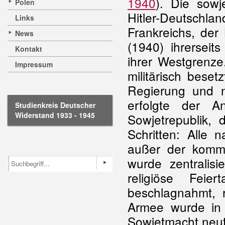
1940
). Die sowj
Polen
Hitler-Deutschla
Links
Frankreichs, de
News
(1940) ihrerseit
Kontakt
ihrer Westgrenze
Impressum
militärisch beset
Regierung und n
erfolgte der 
Studienkreis Deutscher
Widerstand 1933 - 1945
Sowjetrepublik,
Schritten: Alle n
außer der kommu
wurde zentralisi
religiöse Feier
beschlagnahmt, re
Armee wurde in
Sowjetmacht neutra