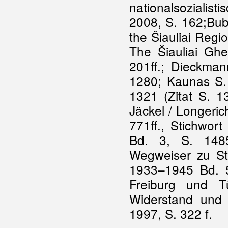
nationalsozialis
2008, S. 162;Bub
the Šiauliai Regi
The Šiauliai Ghe
201ff.; Dieckman
1280; Kaunas S. 
1321 (Zitat S. 1
Jäckel / Longeric
771ff., Stichwort
Bd. 3, S. 1485f
Wegweiser zu St
1933–1945 Bd. 5
Freiburg und T
Widerstand und
1997, S. 322 f.