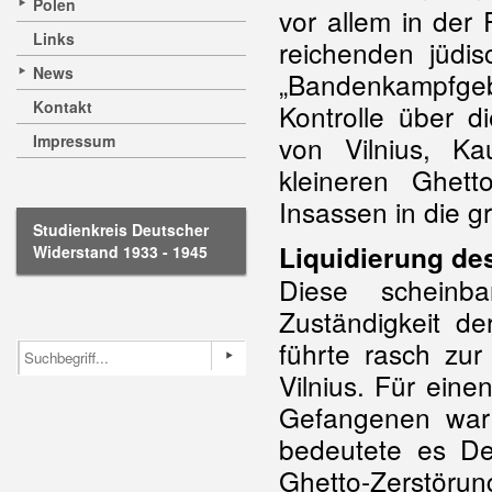
Polen
vor allem in de
Links
reichenden jüdi
News
„Bandenkampfge
Kontakt
Kontrolle über d
von Vilnius, K
Impressum
kleineren Ghett
Insassen in die 
Studienkreis Deutscher
Liquidierung de
Widerstand 1933 - 1945
Diese scheinba
Zuständigkeit d
führte rasch zu
Vilnius. Für eine
Gefangenen war 
bedeutete es De
Ghetto-Zerstöru