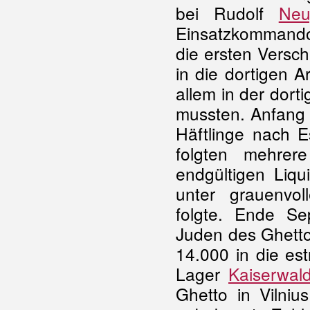
bei Rudolf
Neu
Einsatzkommandos
die ersten Versc
in die dortigen A
allem in der dort
mussten. Anfang 
Häftlinge nach 
folgten mehrer
endgültigen Liq
unter grauenvol
folgte. Ende S
Juden des Ghetto
14.000 in die est
Lager
Kaiserwal
Ghetto in Vilni