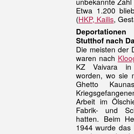
unbekannte Zahl 
Etwa 1.200 blieb
(
HKP, Kailis
, Ges
Deportationen
Stutthof nach D
Die meisten der D
waren nach
Kloo
KZ Vaivara in 
worden, wo sie 
Ghetto Kauna
Kriegsgefangene
Arbeit im Ölsch
Fabrik- und Sch
hatten. Beim H
1944 wurde das L