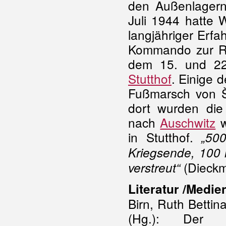
den Außenlagern
Juli 1944 hatte 
langjähriger Erf
Kommando zur R
dem 15. und 22.
Stutthof
. Einige 
Fußmarsch von Ši
dort wurden di
nach
Auschwitz
w
in Stutthof.
„50
Kriegsende, 100 i
(Dieckm
verstreut“
Literatur /Medie
Birn, Ruth Bettin
(Hg.): Der 