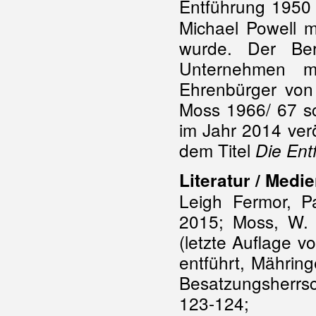
Entführung 1950
Michael Powell m
wurde. Der Ber
Unternehmen m
Ehrenbürger von
Moss 1966/ 67 sc
im Jahr 2014 verö
dem Titel
Die Ent
Literatur / Medie
Leigh Fermor, Pa
2015; Moss, W. 
(letzte Auflage v
entführt, Mährin
Besatzungsherrsc
123-12