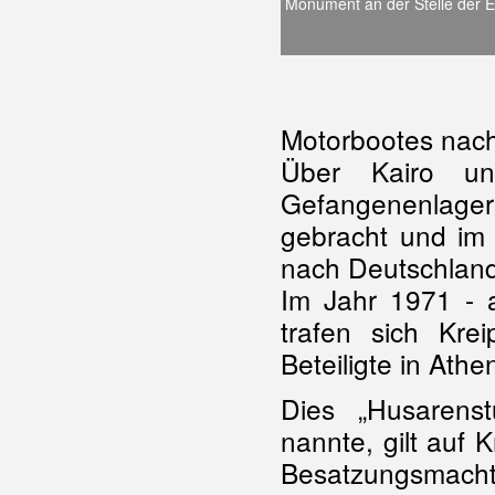
Monument an der Stelle der E
Motorbootes nach
Über Kairo un
Gefangenenlager
gebracht und im
nach Deutschland
Im Jahr 1971 - a
trafen sich Kre
Beteiligte in Athe
Dies „Husarenst
nannte, gilt auf 
Besatzungsmach