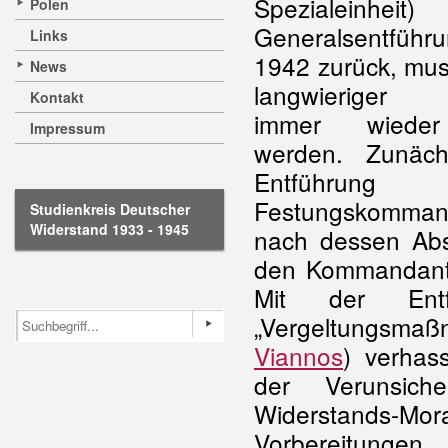
Spezialeinhe
Polen
Generalsentführ
Links
1942 zurück, mu
News
langwieriger 
Kontakt
immer wieder 
Impressum
werden. Zunäc
Entführ
Festungskomma
Studienkreis Deutscher
Widerstand 1933 - 1945
nach dessen Abs
den Kommandanten
Mit der Ent
„Vergeltungsmaß
Viannos
) verhas
der Verunsic
Widerstands-Mor
Vorbereitungen