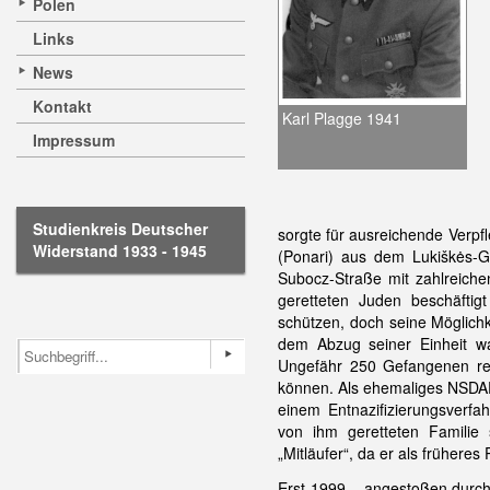
Polen
Links
News
Kontakt
Karl Plagge 1941
Impressum
Studienkreis Deutscher
sorgte für ausreichende Verpf
Widerstand 1933 - 1945
(Ponari) aus dem Lukiškės-G
Subocz-Straße mit zahlreiche
geretteten Juden beschäfti
schützen, doch seine Möglich
dem Abzug seiner Einheit w
Ungefähr 250 Gefangenen ret
können. Als ehemaliges NSDAP
einem Entnazifizierungsverf
von ihm geretteten Familie 
„Mitläufer“, da er als früher
Erst 1999 – angestoßen durch