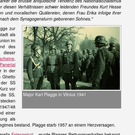
tärker die brutale antijüdische Tendenz des Nationalsozialismus
er diesen Verhältnissen schwer leidenden Freundes Kurt Hesse
 und moralischen Quälereien, denen Frau Erika infolge ihrer
rz nach dem Synagogensturm geborenen Sohnes."
agge zur
tadt als
union im
und des
 dieser
sscheine
,
Paneriai
r in der
m Ghetto
 der SS
Kurz vor
Major Karl Plagge in Vilnius 1941
die SS.
rstecken
 1947/48
nd einer
lung als
aziregimes bestand. Plagge starb 1957 an einem Herzversagen.
erella
Esterowicz
) – wurde Plagges Rettungsverhalten bekannt.