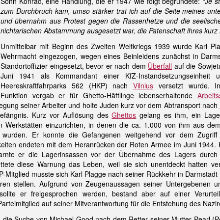
Sohn Konrad, eine Handlung, die er 1947 wie folgt begründete:
"Je s
zum Durchbruch kam, umso stärker trat ich auf die Seite meines unt
und übernahm aus Protest gegen die Rassenhetze und die seelischen
nichtarischen Abstammung ausgesetzt war, die Patenschaft ihres ku
Unmittelbar mit Beginn des Zweiten Weltkriegs 1939 wurde Karl Pl
Wehrmacht eingezogen, wegen eines Beinleidens zunächst in Darms
Standortoffizier eingesetzt, bevor er nach dem
Überfall
auf die Sowjet
Juni 1941 als Kommandant einer KfZ-Instandsetzungseinheit 
Heereskraftfahrparks 562 (HKP) nach
Vilnius
versetzt wurde. In
Funktion vergab er für Ghetto-Häftlinge lebenserhaltende
Arbeit
legung seiner Arbeiter und holte Juden kurz vor dem Abtransport nach
efängnis. Kurz vor Auflösung des
Ghettos
gelang es ihm, ein Lage
n Werkstätten einzurichten, in denen die ca. 1.000 von ihm aus de
gt wurden. Er konnte die Gefangenen weitgehend vor dem Zugriff
keiten endeten mit dem Heranrücken der Roten Armee im Juni 1944. 
arnte er die Lagerinsassen vor der Übernahme des Lagers durch 
tete diese Warnung das Leben, weil sie sich unentdeckt hatten ve
-Mitglied musste sich Karl Plagge nach seiner Rückkehr in Darmstadt
ahren stellen. Aufgrund von Zeugenaussagen seiner Untergebenen u
sollte er freigesprochen werden, bestand aber auf einer Verurtei
es Parteimitglied auf seiner Mitverantwortung für die Entstehung des N
 die Suche von Michael Good nach dem Retter seiner Mutter Pearl (P