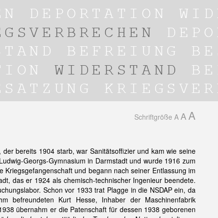
A
A
Schriftgröße
A
 der bereits 1904 starb, war Sanitätsoffizier und kam wie seine
das Ludwig-Georgs-Gymnasium in Darmstadt und wurde 1916 zum
che Kriegsgefangenschaft und begann nach seiner Entlassung im
t, das er 1924 als chemisch-technischer Ingenieur beendete.
uchungslabor. Schon vor 1933 trat Plagge in die NSDAP ein, da
hm befreundeten Kurt Hesse, Inhaber der Maschinenfabrik
 1938 übernahm er die Patenschaft für dessen 1938 geborenen