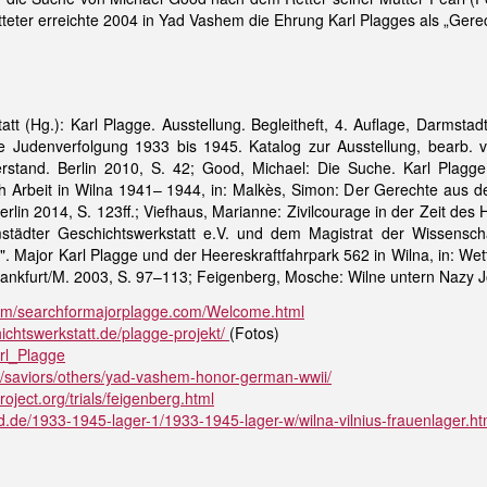
teter erreichte 2004 in Yad Vashem die Ehrung Karl Plagges als „Gerec
tt (Hg.): Karl Plagge. Ausstellung. Begleitheft, 4. Auflage, Darmstad
 Judenverfolgung 1933 bis 1945. Katalog zur Ausstellung, bearb. 
stand. Berlin 2010, S. 42; Good, Michael: Die Suche. Karl Plagge
h Arbeit in Wilna 1941– 1944, in: Malkès, Simon: Der Gerechte aus 
rlin 2014, S. 123ff.; Viefhaus, Marianne: Zivilcourage in der Zeit des
städter Geschichtswerkstatt e.V. und dem Magistrat der Wissensch
. Major Karl Plagge und der Heereskraftfahrpark 562 in Wilna, in: Wet
rankfurt/M. 2003, S. 97–113; Feigenberg, Mosche: Wilne untern Nazy 
com/searchformajorplagge.com/Welcome.html
ichtswerkstatt.de/plagge-projekt/
(Fotos)
arl_Plagge
t/saviors/others/yad-vashem-honor-german-wwii/
oject.org/trials/feigenberg.html
.de/1933-1945-lager-1/1933-1945-lager-w/wilna-vilnius-frauenlager.ht