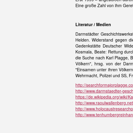
Eine große Zahl von ihm Geret
Literatur / Medien
Darmstädter Geschichtswerksta
Helden. Widerstand gegen die
Gedenkstätte Deutscher Wider
Kosmala, Beate: Rettung durc
die Suche nach Karl Plagge, Be
Völkern", hrsg. von der Darm
"Einsamen unter ihren Völkern"
Wehrmacht, Polizei und SS, F
http://searchformajorplagge.
http://www.darmstaedter-gesch
https://de.wikipedia.org/wiki/K
http://www.raoulwallenberg.ne
http://www.holocaustresearchpr
http://www.tenhumbergreinhard