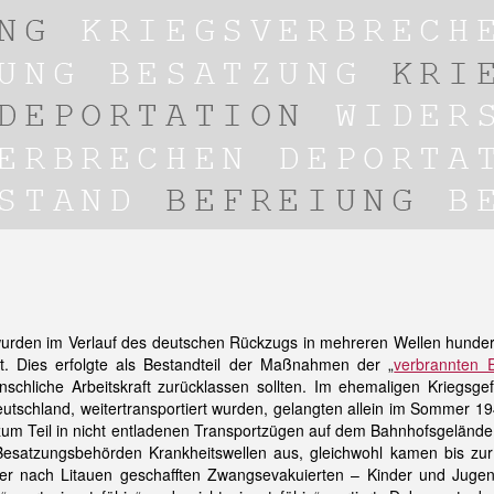
rden im Verlauf des deutschen Rückzugs in mehreren Wellen hundert
t. Dies erfolgte als Bestandteil der Maßnahmen der „
verbrannten 
schliche Arbeitskraft zurücklassen sollten. Im ehemaligen Kriegsg
utschland, weitertransportiert wurden, gelangten allein im Sommer 1
 zum Teil in nicht entladenen Transportzügen auf dem Bahnhofsgeländ
Besatzungsbehörden Krankheitswellen aus, gleichwohl kamen bis zu
er nach Litauen geschafften Zwangsevakuierten – Kinder und Jugen