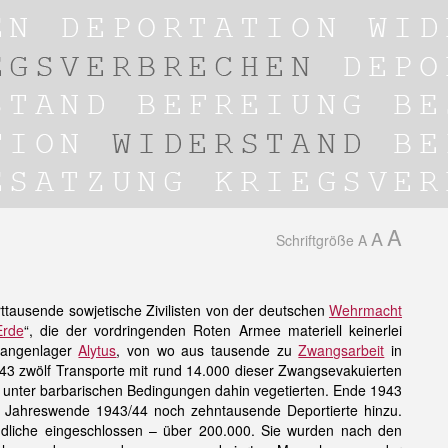
A
A
Schriftgröße
A
tausende sowjetische Zivilisten von der deutschen
Wehrmacht
Erde
“, die der vordringenden Roten Armee materiell keinerlei
efangenlager
Alytus
, von wo aus tausende zu
Zwangsarbeit
in
943 zwölf Transporte mit rund 14.000 dieser Zwangsevakuierten
e unter barbarischen Bedingungen dahin vegetierten. Ende 1943
r Jahreswende 1943/44 noch zehntausende Deportierte hinzu.
dliche eingeschlossen – über 200.000. Sie wurden nach den