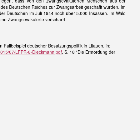
te belegen, dass von den zwangsevakuierten Menschen aus der
t des Deutschen Reiches zur Zwangsarbeit geschafft wurden. Im
der Deutschen im Juli 1944 noch über 5.000 Insassen. Im Wald
gene Zwangsevakuierte verscharrt.
allbeispiel deutscher Besatzungspolitik in Litauen, in:
ds/2015/07/LFPR-8-Dieckmann.pdf
, S. 18 "Die Ermordung der