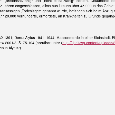
ig“, „ortseinsatzfähig“ und „nicht einsatzfähig“ sortiert. Dokumen
2 Jahren eingeschlossen, allein aus Litauen über 45.000 in das Gebie
tsansässigen „Todeslager“ genannt wurde, befanden sich beim Abzug 
efähr 20.000 verhungerte, ermordete, an Krankheiten zu Grunde gegan
-1391; Ders.: Alytus 1941–1944: Massenmorde in einer Kleinstadt. Ein F
ew 2001/8, S. 75-104 (abrufbar unter (
http://lfpr.lt/wp-content/uploa
n in Alytus").