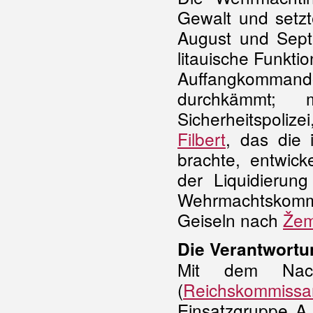
Gewalt und setz
August und Septe
litauische Funkti
Auffangkomman
durchkämmt; 
Sicherheitspoliz
Filbert
, das die
brachte, entwick
der Liquidierun
Wehrmachtskom
Geiseln nach
Žem
Die Verantwort
Mit dem Nachr
(
Reichskommissar
Einsatzgruppe A