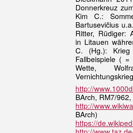
Donnerkreuz zum 
Kim C.: Somme
Bartusevičius u.a
Ritter, Rüdiger:
in Litauen währe
C. (Hg.): Krieg
Fallbeispiele ( 
Wette, Wolf
Vernichtungskrie
http://www.1000
BArch, RM7/962, B
http://www.wikiw
BArch)
https://de.wikip
http://www.taz.d