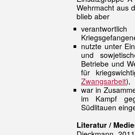
Wehrmacht aus de
blieb aber
verantwortli
Kriegsgefangen
nutzte unter Ei
und sowjetisc
Betriebe und We
für kriegswicht
Zwangsarbeit
),
war in Zusamme
im Kampf g
Südlitauen einge
Literatur / Medi
Dieckmann 2011,