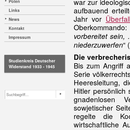
war zur ideologis
Polen
aufbauend erteil
Links
Jahr vor
Überfal
News
Oberkommando
Kontakt
vorbereitet sein
Impressum
“ 
niederzuwerfen
Die verbrecheri
Studienkreis Deutscher
Bis zum Angriff 
Widerstand 1933 - 1945
Serie völkerrecht
Heeresleitung, d
Hitler persönlic
gnadenlosen V
sowjetischer Sei
regelte die K
wirtschaftliche 