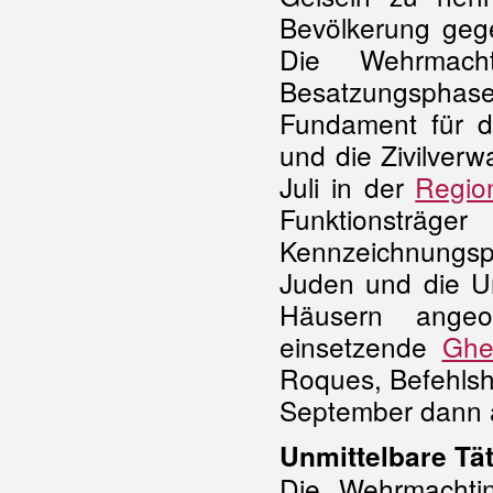
Bevölkerung geg
Die Wehrmach
Besatzungspha
Fundament für 
und die Zivilver
Juli in der
Region
Funktionsträge
Kennzeichnungspf
Juden und die Un
Häusern angeo
einsetzende
Ghet
Roques, Befehlsh
September dann a
Unmittelbare Tä
Die Wehrmachtin