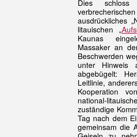
Dies schlos
verbrecherische
ausdrückliches „N
litauischen „
Aufs
Kaunas einge
Massaker an der
Beschwerden weg
unter Hinweis a
abgebügelt: He
Leitlinie, anderer
Kooperation vo
national-litauis
zuständige Komma
Tag nach dem Ein
gemeinsam die A
Geiseln zu neh