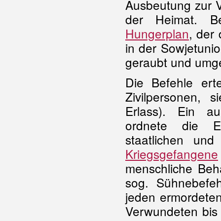
Ausbeutung zur V
der Heimat. B
Hungerplan
, der
in der Sowjetuni
geraubt und umgel
Die Befehle erte
Zivilpersonen, si
Erlass). Ein a
ordnete die Er
staatlichen un
Kriegsgefangene
menschliche Beha
sog. Sühnebefe
jeden ermordeten
Verwundeten bis