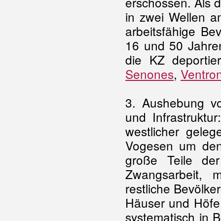
erschossen. Als 
in zwei Wellen a
arbeitsfähige Be
16 und 50 Jahren
die KZ deportie
Senones
,
Ventro
3. Aushebung vo
und Infrastruktu
westlicher gele
Vogesen um den
große Teile de
Zwangsarbeit, m
restliche Bevölke
Häuser und Höfe 
systematisch in 