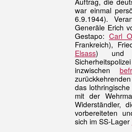
Auftrag, die deut
war einmal pers
6.9.1944). Ver
Generäle Erich 
Gestapo:
Carl O
Frankreich), Fri
Elsass
) und E
Sicherheitspoli
inzwischen
bef
zurückkehrende
das lothringisch
mit der Wehrma
Widerständler, 
vorbereiteten un
sich im SS-Lager