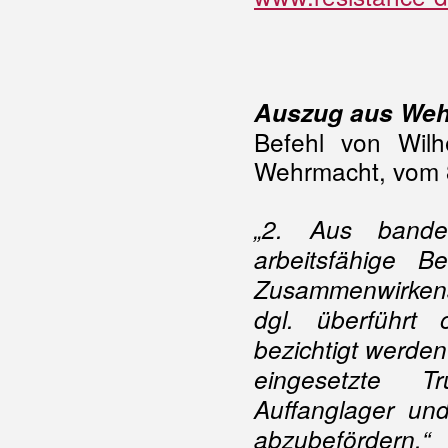
Auszug aus Weh
Befehl von Wil
Wehrmacht, vom 8
„2. Aus bande
arbeitsfähige B
Zusammenwirkens
dgl. überführt 
bezichtigt werde
eingesetzte T
Auffanglager un
abzubefördern.“