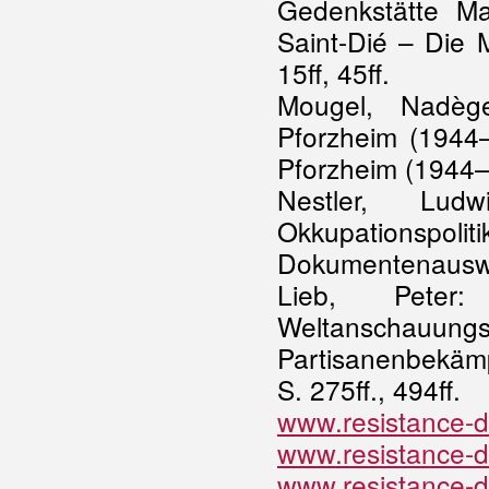
Gedenkstätte M
Saint-Dié – Die 
15ff, 45ff.
Mougel, Nadèg
Pforzheim (1944–
Pforzheim (1944–1
Nestler, Ludw
Okkupationsp
Dokumentenauswah
Lieb, Peter
Weltanscha
Partisanenbekäm
S. 275ff., 494ff.
www.resistance-d
www.resistance-de
www.resistance-de