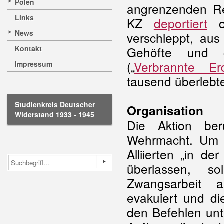
Polen
angrenzenden R
Links
KZ
deportiert
od
News
verschleppt, au
Kontakt
Gehöfte und g
(„
Verbrannte Er
Impressum
tausend überlebte
Studienkreis Deutscher
Organisation
Widerstand 1933 - 1945
Die Aktion ber
Wehrmacht. Um d
Alliierten „in d
überlassen, so
Zwangsarbeit ab
evakuiert und di
den Befehlen unt