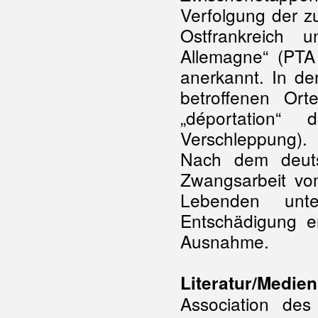
Verfolgung der z
Ostfrankreich 
Allemagne“ (PTA 
anerkannt. In der
betroffenen Or
„déportation“
Verschleppung).
Nach dem deuts
Zwangsarbeit vo
Lebenden unt
Entschädigung er
Ausnahme.
Literatur/Medien
Association de