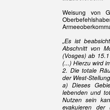
Weisung von Ge
Oberbefehls
Armeeoberkomma
„Es ist beabsic
Abschnitt von Mo
(Vosges) ab 15.1
(...) Hierzu wird i
2. Die totale Rä
der West-Stellung
a) Dieses Gebi
lebenden und to
Nutzen sein kan
evakuieren der 