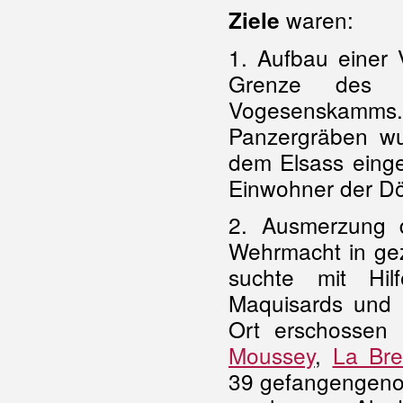
waren:
Ziele
1. Aufbau einer V
Grenze des „
Vogesenskamm
Panzergräben wu
dem Elsass einge
Einwohner der Dö
2. Ausmerzung d
Wehrmacht in gez
suchte mit Hi
Maquisards und U
Ort erschossen 
Moussey
,
La Bre
39 gefangengeno