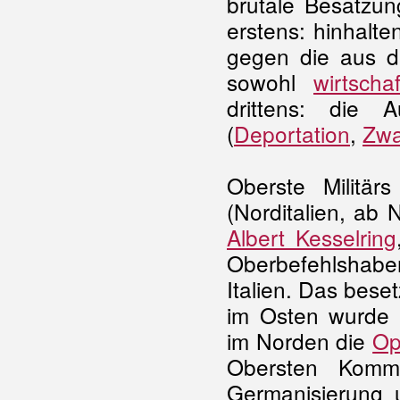
brutale Besatzun
erstens: hinhalt
gegen die aus de
sowohl
wirtsch
drittens: die A
(
Deportation
,
Zwa
Oberste Militär
(Norditalien, ab
Albert Kesselring
Oberbefehlshabe
Italien. Das beset
im Osten wurde
im Norden die
Op
Obersten Kommi
Germanisierung