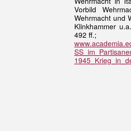
Wehrmacht in Ita
Vorbild Wehrmac
Wehrmacht und Wa
Klinkhammer u.a.
492 ff.;
www.academia.e
SS_im_Partisanen
1945_Krieg_in_d