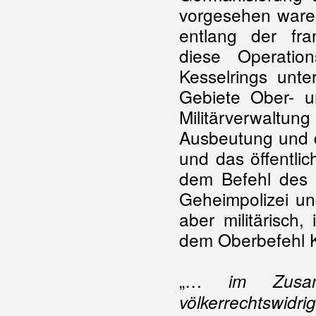
vorgesehen ware
entlang der fra
diese Operati
Kesselrings unte
Gebiete Ober- un
Militärverwaltu
Ausbeutung und d
und das öffentlic
dem Befehl des
Geheimpolizei und
aber militärisch
dem Oberbefehl Ke
„…
im Zusam
völkerrechtswi