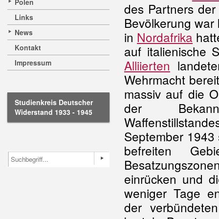
Polen
des Partners der 
Links
Bevölkerung war 
News
in
Nordafrika
hatt
Kontakt
auf italienische 
Alliierten
landeten
Impressum
Wehrmacht bereit
massiv auf die O
Studienkreis Deutscher
der Bekanntm
Widerstand 1933 - 1945
Waffenstillstan
September 1943 sc
befreiten Geb
Besatzungszonen 
einrücken und di
weniger Tage en
der verbündete