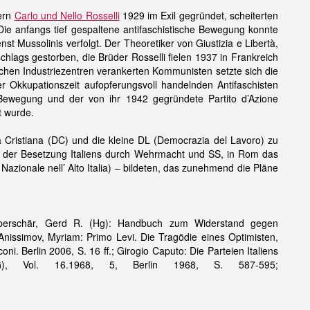
dern
Carlo und Nello Rosselli
1929 im Exil gegründet, scheiterten
Die anfangs tief gespaltene antifaschistische Bewegung konnte
st Mussolinis verfolgt. Der Theoretiker von Giustizia e Libertà,
chlags gestorben, die Brüder Rosselli fielen 1937 in Frankreich
schen Industriezentren verankerten Kommunisten setzte sich die
 Okkupationszeit aufopferungsvoll handelnden Antifaschisten
Bewegung und der von ihr 1942 gegründete Partito d’Azione
t wurde.
 Cristiana (DC) und die kleine DL (Democrazia del Lavoro) zu
der Besetzung Italiens durch Wehrmacht und SS, in Rom das
Nazionale nell’ Alto Italia) – bildeten, das zunehmend die Pläne
Ueberschär, Gerd R. (Hg): Handbuch zum Widerstand gegen
Anissimov, Myriam: Primo Levi. Die Tragödie eines Optimisten,
ni. Berlin 2006, S. 16 ff.; Girogio Caputo: Die Parteien Italiens
 (ZfG), Vol. 16.1968, 5, Berlin 1968, S. 587-595;