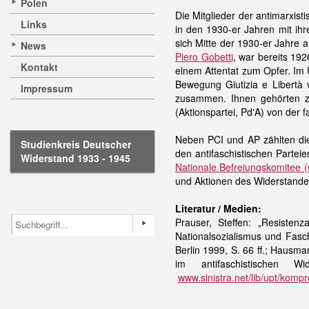
Polen
Die Mitglieder der antimarxist
Links
in den 1930-er Jahren mit ih
sich Mitte der 1930-er Jahre a
News
Piero Gobetti
, war bereits 192
Kontakt
einem Attentat zum Opfer. Im 
Bewegung Giutizia e Libertà 
Impressum
zusammen. Ihnen gehörten zah
(Aktionspartei, Pd'A) von der 
Neben PCI und AP zählten die
Studienkreis Deutscher
den antifaschistischen Parte
Widerstand 1933 - 1945
Nationale Befreiungskomitee 
und Aktionen des Widerstandes
Literatur / Medien:
Prauser, Steffen: „Resiste
Nationalsozialismus und Fasch
Berlin 1999, S. 66 ff.; Hausman
im antifaschistischen W
www.sinistra.net/lib/upt/komp