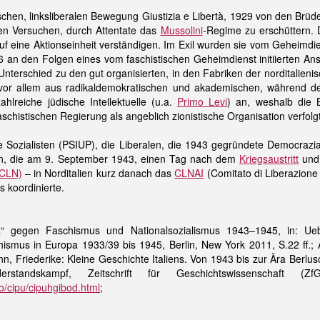
ischen, linksliberalen Bewegung Giustizia e Libertà, 1929 von den Brü
ren Versuchen, durch Attentate das
Mussolini
-Regime zu erschüttern. 
uf eine Aktionseinheit verständigen. Im Exil wurden sie vom Geheimdien
6 an den Folgen eines vom faschistischen Geheimdienst initiierten Ans
Unterschied zu den gut organisierten, in den Fabriken der norditalieni
vor allem aus radikaldemokratischen und akademischen, während der
lreiche jüdische Intellektuelle (u.a.
Primo Levi
) an, weshalb die 
faschistischen Regierung als angeblich zionistische Organisation verfolg
 Sozialisten (PSIUP), die Liberalen, die 1943 gegründete Democrazia
ien, die am 9. September 1943, einen Tag nach dem
Kriegsaustritt
und 
(CLN)
– in Norditalien kurz danach das
CLNAI
(Comitato di Liberazione 
 koordinierte.
nza“ gegen Faschismus und Nationalsozialismus 1943–1945, in: 
ismus in Europa 1933/39 bis 1945, Berlin, New York 2011, S.22 ff.; 
n, Friederike: Kleine Geschichte Italiens. Von 1943 bis zur Ära Berlusco
iderstandskampf, Zeitschrift für Geschichtswissenschaft
ro/cipu/cipuhgibod.html
;