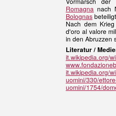
Vormarsch der 
Romagna
nach N
Bolognas
beteiligt
Nach dem Krieg 
d'oro al valore m
in den Abruzzen s
Literatur / Medie
it.wikipedia.org/w
www.fondazionebri
it.wikipedia.org/wi
uomini/330/ettore-
uomini/1754/dome