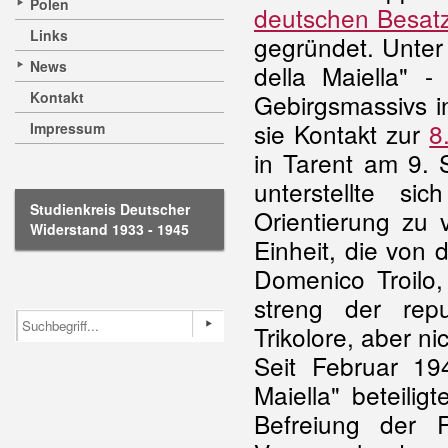
Polen
deutschen Besatz
Links
gegründet. Unte
News
della Maiella" 
Kontakt
Gebirgsmassivs i
sie Kontakt zur
8
Impressum
in Tarent am 9.
unterstellte sic
Studienkreis Deutscher
Orientierung zu 
Widerstand 1933 - 1945
Einheit, die von 
Domenico Troilo,
streng der repu
Trikolore, aber n
Seit Februar 19
Maiella" beteili
Befreiung der