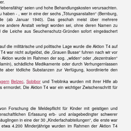
er.
berlebensfähig“ seien und hohe Behandlungskosten verursachten.
 haben - , wer in eine der sechs „Tötungsanstalten“ (Bernburg,
urde (ab Januar 1940). Das geschah meist über mehrere
eine andere Anstalt verlegt worden sei, ohne deren Namen zu
nd die Leiche aus Seuchenschutz-Gründen sofort eingeäschert
f die militärische und politische Lage wurde die Aktion T4 auf
 T4 war nicht aufgelöst, die „Grauen Busse“ fuhren nach wir vor
e Aktion wurde im Rahmen der sog. „wilden“ oder „dezentralen“
polamin), schädliche Medikamente oder durch Verhungernlassen
lte aber tödliche Substanzen zur Verfügung, koordinierte den
agern
Belzec
,
Sobibor
und Treblinka wurden mit ihrer Hilfe ab
 ermordet. Die Aktion T4 war ein wichtiger Zwischenschritt für
on Forschung die Meldepflicht für Kinder mit geistigen und
senschaftlichen Erfassung erb- und anlagebedingter schwerer
uglingen in eine der 30 „Kinderfachabteilungen“, die erste war
 etwa 4.200 Minderjährige wurden im Rahmen der Aktion T4