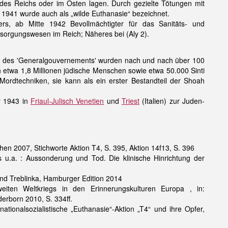
 des Reichs oder im Osten lagen. Durch gezielte Tötungen mit
 1941 wurde auch als „wilde Euthanasie“ bezeichnet.
rs, ab Mitte 1942 Bevollmächtigter für das Sanitäts- und
sorgungswesen im Reich; Näheres bei (Aly 2).
 des 'Generalgouvernements' wurden nach und nach über 100
 etwa 1,8 Millionen jüdische Menschen sowie etwa 50.000 Sinti
rdtechniken, sie kann als ein erster Bestandteil der Shoah
 1943 in
Friaul-Julisch Venetien
und
Triest
(Italien) zur Juden-
n 2007, Stichworte Aktion T4, S. 395, Aktion 14f13, S. 396
us u.a. : Aussonderung und Tod. Die klinische Hinrichtung der
und Treblinka, Hamburger Edition 2014
weiten Weltkriegs in den Erinnerungskulturen Europa , in:
derborn 2010, S. 334ff.
ationalsozialistische „Euthanasie“-Aktion „T4“ und ihre Opfer,