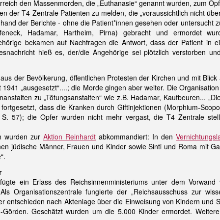
erreich den Massenmorden, die „Euthanasie“ genannt wurden, zum Opf
tten der T4-Zentrale Patienten zu melden, die „voraussichtlich nicht ü
hand der Berichte - ohne die Patient*innen gesehen oder untersucht zu
afeneck, Hadamar, Hartheim, Pirna) gebracht und ermordet w
ehörige bekamen auf Nachfragen die Antwort, dass der Patient in 
snachricht hieß es, der/die Angehörige sei plötzlich verstorben u
 der Bevölkerung, öffentlichen Protesten der Kirchen und mit Blick au
1941 „ausgesetzt“....; die Morde gingen aber weiter. Die Organisation
anstalten zu „Tötungsanstalten“ wie z.B. Hadamar, Kaufbeuren... „Di
 fortgesetzt, dass die Kranken durch Giftinjektionen (Morphium-Sco
 S. 57); die Opfer wurden nicht mehr vergast, die T4 Zentrale stel
en wurden zur
Aktion Reinhardt
abkommandiert: In den
Vernichtungsl
onen jüdische Männer, Frauen und Kinder sowie Sinti und Roma mit Gas
“.
r
rfügte ein Erlass des Reichsinnenministeriums unter dem Vorwand v
Als Organisationszentrale fungierte der „Reichsausschuss zur wis
ter entschieden nach Aktenlage über die Einweisung von Kindern und Sä
-Görden. Geschätzt wurden um die 5.000 Kinder ermordet. Weitere