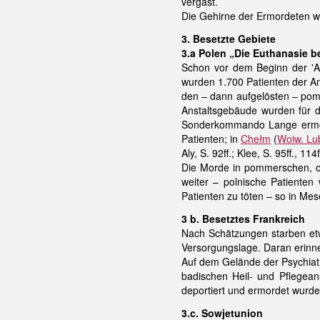
vergast.
Die Gehirne der Ermordeten wa
3. Besetzte Gebiete
3.a Polen „Die Euthanasie 
Schon vor dem Beginn der 'Ak
wurden 1.700 Patienten der A
den – dann aufgelösten – po
Anstaltsgebäude wurden für di
Sonderkommando Lange ermor
Patienten; in
Chełm
(
Woiw. Lub
Aly, S. 92ff.; Klee, S. 95ff., 114f
Die Morde in pommerschen, ost
weiter – polnische Patiente
Patienten zu töten – so in Me
3 b. Besetztes Frankreich
Nach Schätzungen starben etw
Versorgungslage. Daran erinner
Auf dem Gelände der Psychiatr
badischen Heil- und Pflegean
deportiert und ermordet wurden 
3.c. Sowjetunion