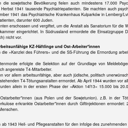
 die sowjetische Bevölkerung fielen auch mindestens 17.000 Psych
 Herbst 1941 tausende Psychiatriepatienten. Sie machten auch psychi
mber 1941 das Psychiatrische Krankenhaus Kulparków in Lemberg/Lviv
tienten, darunter 600 Juden.
nten erschossen und vergiftet, um die Anstalt als Sanatorium für di
skammer eingerichtet. In Südrussland ermordete die Einsatzgruppe 
h) nicht vor.
arbeitsunfähige KZ-Häftlinge und Ost-Arbeiter*innen
 die »Kanzlei des Führers« und die SS-Führung die Ermordung arbeit
ntenmorde erfolgte die Selektion auf der Grundlage von Meldebög
ch angereiste T4-Mitarbeiter.
n vor allem arbeitsunfähige, aber auch jüdische, politisch unerwünsch
tehenden T4-Tötungsanstalten ermordet. Ab April 1944 wurden vor a
rden allein in der ersten Phase der »Aktion 14f13« 15.000 bis 20.
starbeiter*innen (aus Polen und der Sowjetunion). z.B. in der Tö
erkulose erkrankte Ostarbeiter*innen durch Giftinjektionen ermorde
 Menschen.
en ab 1943 Heil- und Pflegeanstalten für den infolge des zunehmende