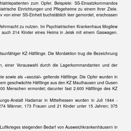
iatriepatienten zum Opfer. Beispiele: SS-Einsatzkommandos
atrische Einrichtungen und Pflegeheime zu einem ihrer Ziele.
 von einer SS-Einheit buchstäblich leer gemordet, erschossen
e Wehrmacht zu nutzen. Im Psychiatrischen Krankenhaus Mogilew
D auch 214 Kinder eines Heims in Jeisk mit einem Gaswagen.
sunfähiger KZ-Häftlinge. Die Mordaktion trug die Bezeichnung
en, einer Vorauswahl durch die Lagerkommandanten und der
te sowie als »asozial« geltende Häftlinge. Die Opfer wurden in
llem geschwächte Häftlinge aus den KZ Mauthausen und Gusen
000 Menschen ermordet; darunter fast 2.600 Häftlinge des KZ
tungs-Anstalt Hadamar in Mittelhessen wurden in Juli 1944 -
t: 274 Männer, 173 Frauen und 21 Kinder unter 15 Jahren; 375
n Luftkrieges steigenden Bedarf von Ausweichkrankenhäusern in