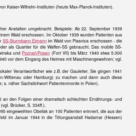
n Kaiser-Wilhelm-Instituten (heute Max-Planck-Instituten).
cher Anstalten umgebracht. Beispiele: Ab 22. September 1939
 einem Wald erschossen. Im Oktober 1939 wurden Patienten aus
en
SS-Sturmbann Eimann
im Wald von Piasnica erschossen - die
oder als Quartier für die Waffen-SS gebraucht. Das mobile SS-
Owinska und
Poznań/Posen
(Fort VII) bis März 1940 etwa 5.000
1940 vor dem Eingang des Heimes mit Maschinengewehren; vgl.
aler Verantwortlicher wie z.B. der Gauleiter. Sie gingen 1941
erlin-Wittenau oder Hamburg) zu machen und dann auch diese
; s. näher Sachstichwort Patientenmorde in Polen).
2 an den Folgen einer dramatisch schlechten Ernährungs- und
gl. Brücker, S. 334ff.).
95 eingeweihten Obelisk an 100 Patienten erinnert, die aus der
sfeld im Januar 1944 in die Tötungsanstalt Hadamar (Hessen)