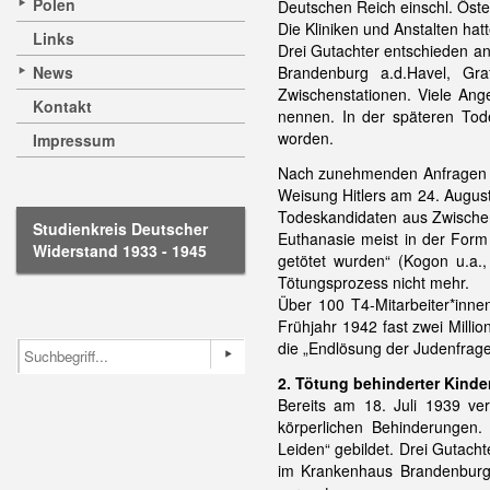
Polen
Deutschen Reich einschl. Öst
Die Kliniken und Anstalten ha
Links
Drei Gutachter entschieden an
News
Brandenburg a.d.Havel, Gr
Zwischenstationen. Viele Ang
Kontakt
nennen. In der späteren Tode
worden.
Impressum
Nach zunehmenden Anfragen aus
Weisung Hitlers am 24. August 
Todeskandidaten aus Zwischen
Studienkreis Deutscher
Euthanasie meist in der Form
Widerstand 1933 - 1945
getötet wurden“ (Kogon u.a.,
Tötungsprozess nicht mehr.
Über 100 T4-Mitarbeiter*inn
Frühjahr 1942 fast zwei Milli
die „Endlösung der Judenfrage
2. Tötung behinderter Kinde
Bereits am 18. Juli 1939 ve
körperlichen Behinderungen. 
Leiden“ gebildet. Drei Gutach
im Krankenhaus Brandenburg