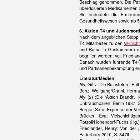
Beschlag genommen. Die Patie
überdosierten Medikamenten od
Sie bedeutete die Ermordun
Gesundheitswesen sowie ab 5.
6. Aktion T4 und Judenmord 
Nach dem angeblichen Stopp 
T4-Mitarbeiter zu den
Vernich
und Roma in Gaskammern ermo
begriffen werden; vgl. Friedland
Danach wurden führende T4-
und Partisanenbekämpfung eing
Literatur/Medien
Aly, Götz: Die Belasteten. 'E
Benz, Wolfgang/Graml, Herman
Aly (2) :Die 'Aktion Brandt'
Unbrauchbaren, Berlin 1987, S.
Berger, Sara: Experten der Ve
Brücker, Eva: Vielschichtig
Rotzoll/Hohendorf/Fuchs (Hg.):
Friedlander, Henry: Von der „
Paderborn 2010, S. 347ff