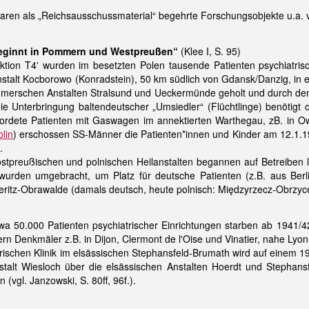
ren als „Reichsausschussmaterial“ begehrte Forschungsobjekte u.a. vo
beginnt in Pommern und Westpreußen“
(Klee I, S. 95)
tion T4' wurden im besetzten Polen tausende Patienten psychiatris
nstalt Kocborowo (Konradstein), 50 km südlich von Gdansk/Danzig, in
mmerschen Anstalten Stralsund und Ueckermünde geholt und durch d
e Unterbringung baltendeutscher „Umsiedler“ (Flüchtlinge) benötigt 
dete Patienten mit Gaswagen im annektierten Warthegau, zB. in 
lin
) erschossen SS-Männer die Patienten*innen und Kinder am 12.1.
.
preußischen und polnischen Heilanstalten begannen auf Betreiben lok
n wurden umgebracht, um Platz für deutsche Patienten (z.B. aus B
seritz-Obrawalde (damals deutsch, heute polnisch: Międzyrzecz-Obrzyce
a 50.000 Patienten psychiatrischer Einrichtungen starben ab 1941/4
n Denkmäler z.B. in Dijon, Clermont de l'Oise und Vinatier, nahe Lyon (v
ischen Klinik im elsässischen Stephansfeld-Brumath wird auf einem 19
stalt Wiesloch über die elsässischen Anstalten Hoerdt und Stephan
(vgl. Janzowski, S. 80ff, 96f.).