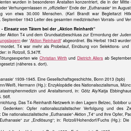
nten wurden in besonderen Anstalten konzentriert, die in der Mitte
er Verhungernlassen m „offiziellen“ Ende der „Euthanasie“ im August
g von etwa 30.000 Menschen. (Karl Brandt war Begleitarzt Hitle
 September 1943 Leiter des gesamten medizinischen Vorrats- und Ver
- Einsatz von Tätern bei der „Aktion Reinhardt“
der Aktion T4 und dem Grundsatzbeschluss zur Ermordung der Juden
tungslagern
der '
Aktion Reinhardt
' abgeordnet. Bis Herbst 1943 wurden
rdet. T4 war mehr als Probelauf, Einübung von Selektions- und Mo
er: in Rotzoll, S.347ff.
Tötungsexperten wie
Christian Wirth
und
Dietrich Allers
ab September
esetzt (näheres s. dort).
uthanasie' 1939-1945. Eine Gesellschaftsgeschichte, Bonn 2013 (bpb)
n/Weiß, Hermann (Hg.): Enzyklopädie des Nationalsozialismus, Münche
. Katastrophenmedizin und Anstaltsmord, in: Götz Aly/Katja Ebbingha
 56ff.
rnichtung. Das T4-Reinhardt-Netzwerk in den Lagern Belzec, Sobibor 
es Gedenken: Opfer nationalsozialistischer Verfolgung und des Z
 Die nationalsozialistische „Euthanasie“-Aktion „T4“ und ihre Opfer, Pa
Euthanasie“ zur „Endlösung“; in: Rotzoll/Hohendorf/Fuchs (Hg.): Die n