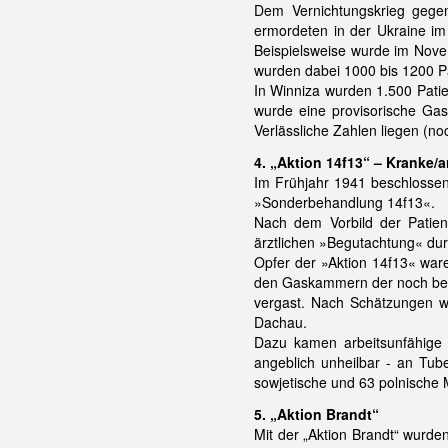
Dem Vernichtungskrieg gegen
ermordeten in der Ukraine im
Beispielsweise wurde im Nove
wurden dabei 1000 bis 1200 Pa
In Winniza wurden 1.500 Patie
wurde eine provisorische Ga
Verlässliche Zahlen liegen (noc
4. „Aktion 14f13“ – Kranke/
Im Frühjahr 1941 beschlossen
»Sonderbehandlung 14f13«.
Nach dem Vorbild der Patie
ärztlichen »Begutachtung« dur
Opfer der »Aktion 14f13« ware
den Gaskammern der noch bes
vergast. Nach Schätzungen wu
Dachau.
Dazu kamen arbeitsunfähige O
angeblich unheilbar - an Tub
sowjetische und 63 polnische
5. „Aktion Brandt“
Mit der „Aktion Brandt“ wurd