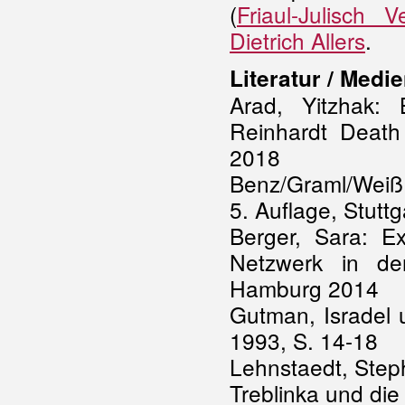
(
Friaul-Julisch V
Dietrich Allers
.
Literatur / Medi
Arad, Yitzhak: 
Reinhardt Deat
2018
Benz/Graml/Weiß 
5. Auflage, Stutt
Berger, Sara: E
Netzwerk in de
Hamburg 2014
Gutman, Isradel u
1993, S. 14-18
Lehnstaedt, Step
Treblinka und die