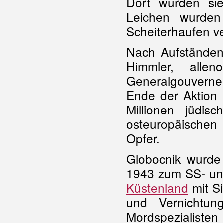
Dort wurden sie
Leichen wurden
Scheiterhaufen ve
Nach Aufständen 
Himmler, alle
Generalgouvernem
Ende der Aktion 
Millionen jüdi
osteuropäischen
Opfer.
Globocnik wurde
1943 zum SS- und
Küstenland
mit Si
und Vernichtun
Mordspezialisten