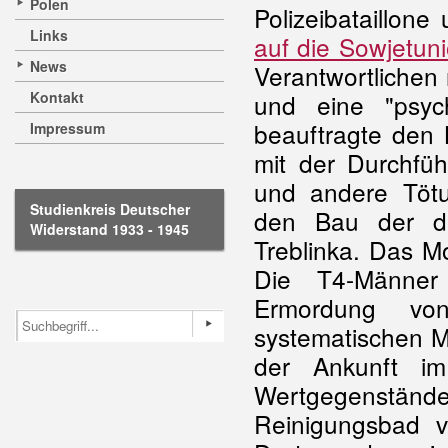
Polen
Polizeibataillon
Links
auf die Sowjetun
News
Verantwortlichen 
Kontakt
und eine "psyc
beauftragte den 
Impressum
mit der Durchfüh
und andere Tötu
Studienkreis Deutscher
den Bau der dr
Widerstand 1933 - 1945
Treblinka. Das M
Die T4-Männer 
Ermordung vo
systematischen 
der Ankunft i
Wertgegenstän
Reinigungsbad v