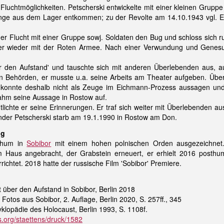
luchtmöglichkeiten. Petscherski entwickelte mit einer kleinen Grupp
tlinge aus dem Lager entkommen; zu der Revolte am 14.10.1943 vgl. E
er Flucht mit einer Gruppe sowj. Soldaten den Bug und schloss sich r
er wieder mit der Roten Armee. Nach einer Verwundung und Genesu
er den Aufstand' und tauschte sich mit anderen Überlebenden aus, 
den Behörden, er musste u.a. seine Arbeits am Theater aufgeben. Übe
 er konnte deshalb nicht als Zeuge im Eichmann-Prozess aussagen u
ahm seine Aussage in Rostow auf.
ntlichte er seine Erinnerungen. Er traf sich weiter mit Überlebende
nder Petscherski starb am 19.1.1990 in Rostow am Don.
ng
sthum in
Sobibor
mit einem hohen polnischen Orden ausgezeichnet. 
 Haus angebracht, der Grabstein erneuert, er erhielt 2016 posth
richtet. 2018 hatte der russische Film 'Sobibor' Premiere.
t über den Aufstand in Sobibor, Berlin 2018
Fotos aus Sobibor, 2. Auflage, Berlin 2020, S. 257ff., 345
yklopädie des Holocaust, Berlin 1993, S. 1108f.
org/staettens/druck/1582