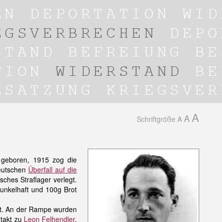
A
A
Schriftgröße
A
 geboren, 1915 zog die
eutschen
Überfall auf die
ches Straflager verlegt.
unkelhaft und 100g Brot
t. An der Rampe wurden
ntakt zu
Leon Felhendler
.