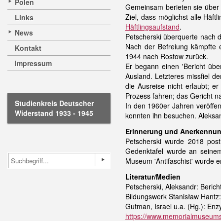
Polen
Gemeinsam berieten sie über F
Ziel, dass möglichst alle Häf
Links
Häftlingsaufstand
.
News
Petscherski überquerte nach d
Nach der Befreiung kämpfte 
Kontakt
1944 nach Rostow zurück.
Impressum
Er begann einen 'Bericht üb
Ausland. Letzteres missfiel 
die Ausreise nicht erlaubt;
Prozess fahren; das Gericht n
Studienkreis Deutscher
In den 1960er Jahren veröffe
Widerstand 1933 - 1945
konnten ihn besuchen. Aleksa
Erinnerung und Anerkennu
Petscherski wurde 2018 po
Gedenktafel wurde an seinem
Museum 'Antifaschist' wurde er
Literatur/Medien
Petscherski, Aleksandr: Berich
Bildungswerk Stanisław Hantz: 
Gutman, Israel u.a. (Hg.): Enz
https://www.memorialmuseums.