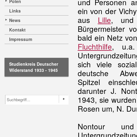
und Personen an
Polen
ein von der Vichy-
Links
aus
Lille
, und 
News
Bürgermeister vo
Kontakt
bald ein Netz von
Impressum
Fluchthilfe
, u.a
Untergrundzeitun
sich viele sozia
Studienkreis Deutscher
Widerstand 1933 - 1945
deutsche Abweh
Spitzel einschl
darunter J. No
1943, sie wurden
Rosen um, N. Dum
Nontour un
Untergrundzeitu