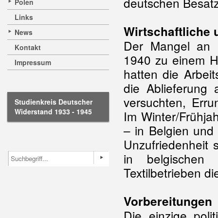
deutschen Besat
Polen
Links
Wirtschaftliche 
News
Der Mangel an L
Kontakt
1940 zu einem H
Impressum
hatten die Arbei
die Ablieferung 
versuchten, Err
Studienkreis Deutscher
Widerstand 1933 - 1945
Im Winter/Frühja
– in Belgien und 
Unzufriedenheit 
in belgischen
Textilbetrieben di
Vorbereitungen
Die einzige poli