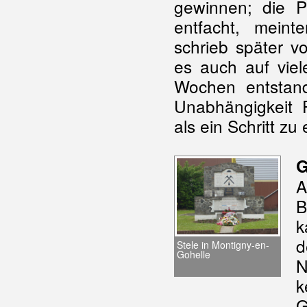
gewinnen; die P
entfacht, mein
schrieb später vo
es auch auf vie
Wochen entstand
Unabhängigkeit F
als ein Schritt zu
G
A
B
k
d
Stele in Montigny-en-
Gohelle
N
k
G