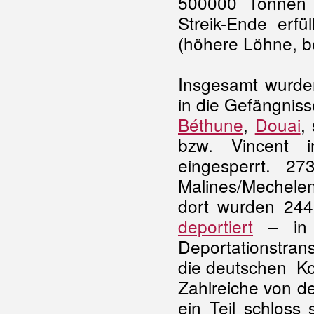
500000 Tonnen 
Streik-Ende erfü
(höhere Löhne, b
Insgesamt wurde
in die Gefängnis
Béthune
,
Douai
,
bzw. Vincent
eingesperrt. 2
Malines/Mechelen
dort wurden 24
deportiert
– in 
Deportationstran
die deutschen Kon
Zahlreiche von de
ein Teil schloss