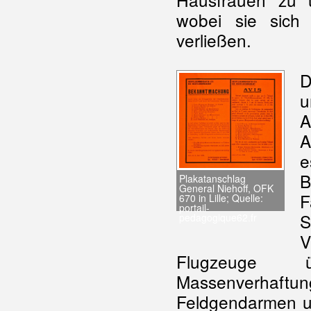
wobei sie sich
verließen.
D
u
A
B
Plakatanschlag
General Niehoff, OFK
F
670 in Lille; Quelle:
portail-
pedagogique62.fr
V
Flugzeuge ü
Massenverhaftu
Feldgendarmen un