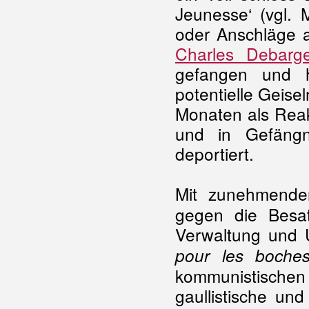
Jeunesse‘ (vgl. 
oder Anschläge a
Charles Debarg
gefangen und hi
potentielle Geise
Monaten als Reak
und in Gefängn
deportiert.
Mit zunehmende
gegen die Besat
Verwaltung und U
pour les boche
kommunistischen 
gaullistische und