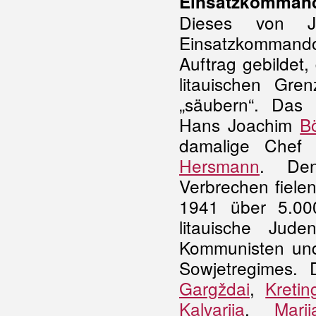
Einsatzkommando
Dieses von J
Einsatzkommand
Auftrag gebildet,
litauischen Gr
„säubern“. Das
Hans Joachim
B
damalige Chef d
Hersmann
. Den
Verbrechen fiele
1941 über 5.00
litauische Jud
Kommunisten und
Sowjetregimes.
Gargždai
,
Kretin
Kalvarija
,
Mari