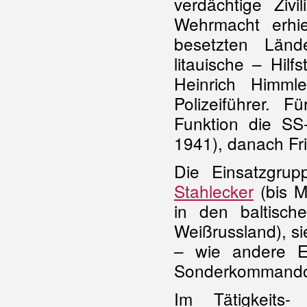
verdächtige Ziv
Wehrmacht erhie
besetzten Länd
litauische – Hilf
Heinrich Himml
Polizeiführer. 
Funktion die SS
1941), danach Fr
Die Einsatzgrup
Stahlecker
(bis M
in den baltisch
Weißrussland), s
– wie andere E
Sonderkommandos
Im Tätigkeits