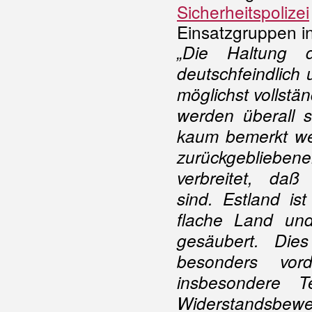
Sicherheitspolizei
Einsatzgruppen i
„Die Haltung 
deutschfeindlich 
möglichst vollst
werden überall s
kaum bemerkt wer
zurückgebliebe
verbreitet, da
sind.
Estland ist
flache Land und
gesäubert. Die
besonders vord
insbesondere T
Widerstandsb