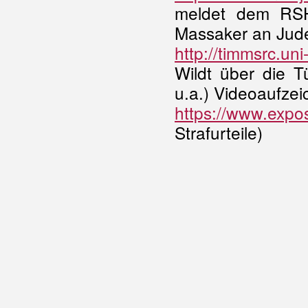
meldet dem RSH
Massaker an Jud
http://timmsrc.un
Wildt über die T
u.a.) Videoaufze
https://www.expos
Strafurteile)