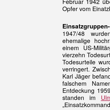
Februar 1942 üb
Opfer vom Einat
Einsatzgruppen
1947/48 wurden
ehemalige hochr
einem US-Militä
vierzehn Todesurt
Todesurteile wur
verringert. Zwis
Karl Jäger befand
falschem Namen
Entdeckung 1959
standen im
Ul
„Einsatzkommandos