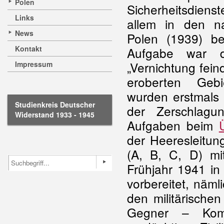
Polen
Sicherheitsdie
Links
allem in den n
News
Polen (1939) be
Kontakt
Aufgabe war 
„Vernichtung fein
Impressum
eroberten Gebi
wurden erstmals 
Studienkreis Deutscher
der Zerschlagu
Widerstand 1933 - 1945
Aufgaben beim
der Heeresleitun
(A, B, C, D) m
Frühjahr 1941 in 
vorbereitet, näml
den militärischen
Gegner – Komm