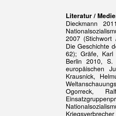
Literatur / Medi
Dieckmann 2011
Nationalsoziali
2007 (Stichwort
Die Geschichte d
62); Gräfe, Kar
Berlin 2010, S. 
europäischen Ju
Krausnick, Helm
Weltanschauung
Ogorreck, R
Einsatzgruppenp
Nationalsozialism
Kriegsverbrecher