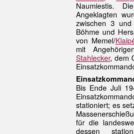
Naumiestis. D
Angeklagten wur
zwischen 3 und 
Böhme und Hersm
von Memel/
Klaip
mit Angehörige
Stahlecker
, dem 
Einsatzkommando
Einsatzkommand
Bis Ende Juli 1
Einsatzkommando
stationiert; es s
Massenerschießu
für die landesw
dessen stati