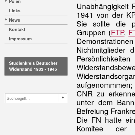
Polen
Unabhängigkeit F
Links
1941 von der KP
News
Sie sollte die p
Kontakt
Gruppen (
FTP
,
F
Impressum
Demonstrationen 
Nichtmitglieder 
Persönlichkeite
Studienkreis Deutscher
Widerstandsb
Widerstand 1933 - 1945
Widerstandsor
aufgenommmen; i
CNR zu erkenne
unter dem Banne
Befreiung Frankre
Die FN hatte ein
Komitee der S