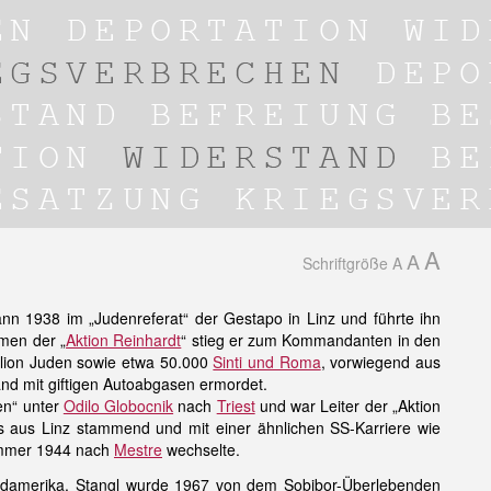
A
A
Schriftgröße
A
nn 1938 im „Judenreferat“ der Gestapo in Linz und führte ihn
men der „
Aktion Reinhardt
“ stieg er zum Kommandanten in den
llion Juden sowie etwa 50.000
Sinti und Roma
, vorwiegend aus
nd mit giftigen Autoabgasen ermordet.
en“ unter
Odilo Globocnik
nach
Triest
und war Leiter der „Aktion
lls aus Linz stammend und mit einer ähnlichen SS-Karriere wie
Sommer 1944 nach
Mestre
wechselte.
 Südamerika. Stangl wurde 1967 von dem Sobibor-Überlebenden