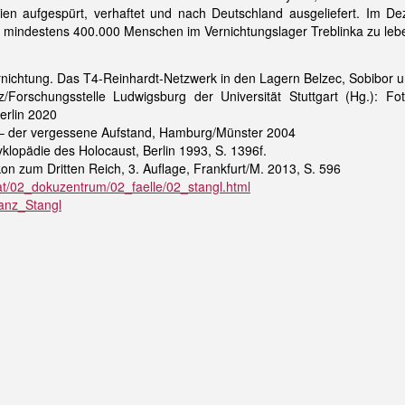
ilien aufgespürt, verhaftet und nach Deutschland ausgeliefert. Im
indestens 400.000 Menschen im Vernichtungslager Treblinka zu lebenslä
rnichtung. Das T4-Reinhardt-Netzwerk in den Lagern Belzec, Sobibor 
z/Forschungsstelle Ludwigsburg der Universität Stuttgart (Hg.):
Berlin 2020
r – der vergessene Aufstand, Hamburg/Münster 2004
yklopädie des Holocaust, Berlin 1993, S. 1396f.
on zum Dritten Reich, 3. Auflage, Frankfurt/M. 2013, S. 596
at/02_dokuzentrum/02_faelle/02_stangl.html
ranz_Stangl