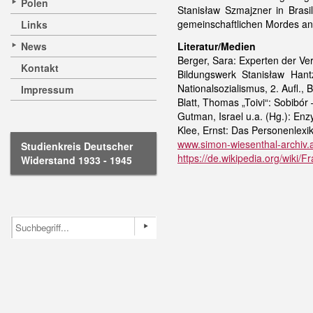
Polen
Stanisław Szmajzner in Bras
gemeinschaftlichen Mordes an m
Links
News
Literatur/Medien
Berger, Sara: Experten der Ve
Kontakt
Bildungswerk Stanisław Hant
Nationalsozialismus, 2. Aufl., 
Impressum
Blatt, Thomas „Toivi“: Sobibó
Gutman, Israel u.a. (Hg.): Enz
Klee, Ernst: Das Personenlexik
www.simon-wiesenthal-archiv.
Studienkreis Deutscher
https://de.wikipedia.org/wiki/F
Widerstand 1933 - 1945