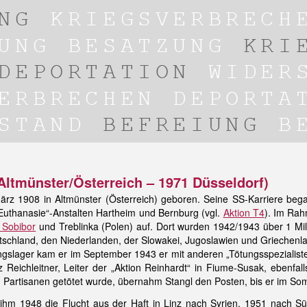
 Altmünster/Österreich – 1971 Düsseldorf)
rz 1908 in Altmünster (Österreich) geboren. Seine SS-Karriere bega
„Euthanasie“-Anstalten Hartheim und Bernburg (vgl.
Aktion T4
). Im Rah
 Sobibor
und Treblinka (Polen) auf. Dort wurden 1942/1943 über 1 Mi
tschland, den Niederlanden, der Slowakei, Jugoslawien und Griechenla
ngslager kam er im September 1943 er mit anderen „Tötungsspezialist
z Reichleitner, Leiter der „Aktion Reinhardt“ in Fiume-Susak, ebenfa
n Partisanen getötet wurde, übernahm Stangl den Posten, bis er im 
g ihm 1948 die Flucht aus der Haft in Linz nach Syrien, 1951 nach