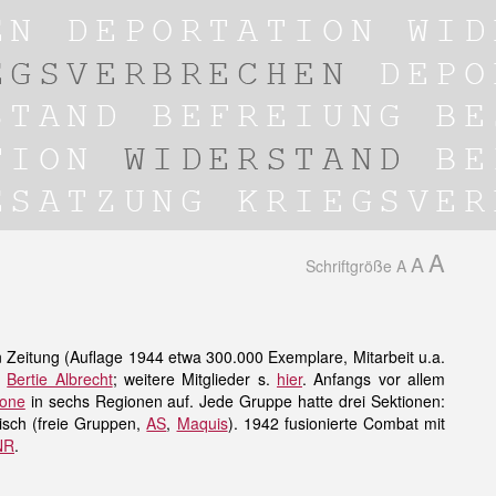
A
A
Schriftgröße
A
n Zeitung (Auflage 1944 etwa 300.000 Exemplare, Mitarbeit u.a.
d
Bertie Albrecht
; weitere Mitglieder s.
hier
. Anfangs vor allem
one
in sechs Regionen auf. Jede Gruppe hatte drei Sektionen:
risch (freie Gruppen,
AS
,
Maquis
). 1942 fusionierte Combat mit
NR
.