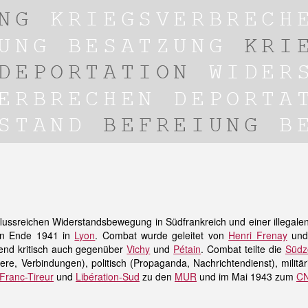
nflussreichen Widerstandsbewegung in
Südfrankreich
und einer illegale
den Ende 1941 in
Lyon
. Combat wurde geleitet von
Henri Frenay
un
end kritisch auch gegenüber
Vichy
und
Pétain
. Combat teilte die
Südz
ere, Verbindungen), politisch (Propaganda, Nachrichtendienst), militä
Franc-Tireur
und
Libération-Sud
zu den
MUR
und im Mai 1943 zum
C