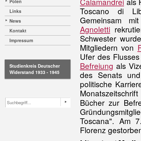
Calamandrei
als 
Polen
Toscano di Lib
Links
Gemeinsam mit
News
Agnoletti
rekrutie
Kontakt
Schwester wurde
Impressum
Mitgliedern von
Ufer des Flusses
Befreiung
als Viz
Studienkreis Deutscher
Widerstand 1933 - 1945
des Senats und 
politische Karrie
Monatszeitschrif
Bücher zur Befr
Gründungsmitglied
Toscana". Am 7
Florenz gestorbe