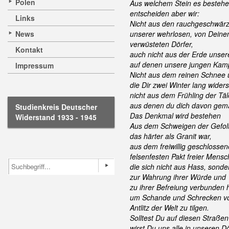
Polen
Aus welchem Stein es bestehe
entscheiden aber wir:
Links
Nicht aus den rauchgeschwär
News
unserer wehrlosen, von Deine
verwüsteten Dörfer,
Kontakt
auch nicht aus der Erde unser
auf denen unsere jungen Kamp
Impressum
Nicht aus dem reinen Schnee 
die Dir zwei Winter lang wide
nicht aus dem Frühling der Täl
aus denen du dich davon gema
Studienkreis Deutscher
Das Denkmal wird bestehen
Widerstand 1933 - 1945
Aus dem Schweigen der Gefolt
das härter als Granit war,
aus dem freiwillig geschlossen
felsenfesten Pakt freier Mensc
die sich nicht aus Hass, sonde
zur Wahrung ihrer Würde und
zu ihrer Befreiung verbunden 
um Schande und Schrecken 
Antlitz der Welt zu tilgen.
Solltest Du auf diesen Straße
wirst Du uns alle in unseren D