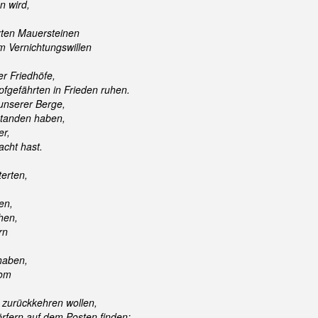
n wird,
zten Mauersteinen
m Vernichtungswillen
er Friedhöfe,
fgefährten in Frieden ruhen.
unserer Berge,
rstanden haben,
er,
cht hast.
erten,
en,
hen,
rn
haben,
vom
n zurückkehren wollen,
örfern auf dem Posten finden: