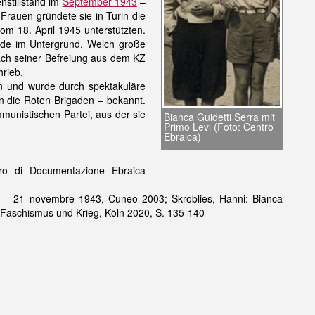
nstillstand im
September 1943
–
Frauen gründete sie in Turin die
om 18. April 1945 unterstützten.
unde im Untergrund. Welch große
 nach seiner Befreiung aus dem KZ
hrieb.
rin und wurde durch spektakuläre
n die Roten Brigaden – bekannt.
mmunistischen Partei, aus der sie
Bianca Guidetti Serra mit
Primo Levi (Foto: Centro
Ebraica)
tro di Documentazione Ebraica
mbre – 21 novembre 1943, Cuneo 2003; Skroblies, Hanni: Bianca
n Faschismus und Krieg, Köln 2020, S. 135-140