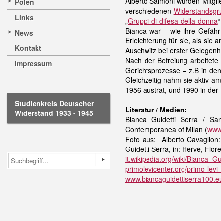
Alberto Salmoni wurden Mitgli
Polen
verschiedenen
Widerstandsgr
Links
„
Gruppi di difesa della donna
“
Bianca war – wie ihre Gefähr
News
Erleichterung für sie, als sie
Kontakt
Auschwitz bei erster Gelegenh
Nach der Befreiung arbeitete 
Impressum
Gerichtsprozesse – z.B in de
Gleichzeitig nahm sie aktiv am
1956 austrat, und 1990 in de
Studienkreis Deutscher
Literatur / Medien:
Widerstand 1933 - 1945
Bianca Guidetti Serra / Sa
Contemporanea of Milan (
www.
Foto aus:
Alberto Cavaglion
Guidetti Serra, in: Hervé, Fl
it.wikipedia.org/wiki/Bianca_Gu
primolevicenter.org/primo-levi-
www.biancaguidettiserra100.eu