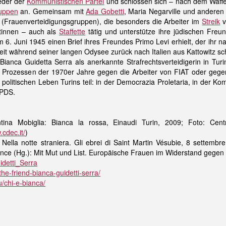
eder der
Kommunistischen Partei
und schlossen sich – nach dem Waffe
uppen
an. Gemeinsam mit
Ada Gobetti
, Maria Negarville und anderen 
 (Frauenverteidigungsgruppen), die besonders die Arbeiter im
Streik
v
tinnen – auch als
Staffette
tätig und unterstütze ihre jüdischen Fre
 am 6. Juni 1945 einen Brief ihres Freundes Primo Levi erhielt, der ihr
eit während seiner langen Odysee zurück nach Italien aus Kattowitz sc
Bianca Guidetta Serra als anerkannte Strafrechtsverteidigerin in Tu
n Prozessen der 1970er Jahre gegen die Arbeiter von FIAT oder gege
 politischen Leben Turins teil: in der Democrazia Proletaria, in der Ko
r PDS.
ntina Mobiglia: Bianca la rossa, Einaudi Turin, 2009; Foto: Cen
cdec.it/
)
: Nella notte straniera. Gli ebrei di Saint Martin Vésubie, 8 sette
orence (Hg.): Mit Mut und List. Europäische Frauen im Widerstand gege
idetti_Serra
the-friend-bianca-guidetti-serra/
/chi-e-bianca/