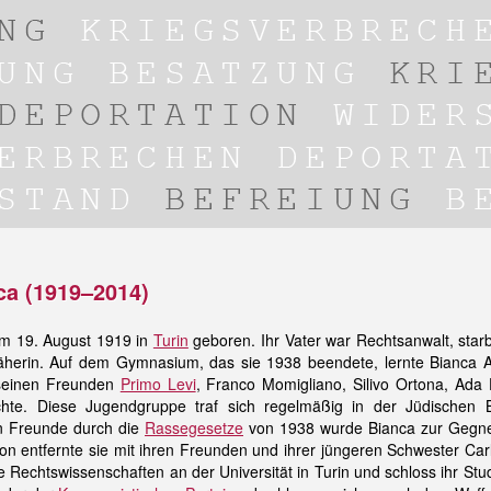
nca (1919–2014)
am 19. August 1919 in
Turin
geboren. Ihr Vater war Rechtsanwalt, starb
äherin. Auf dem Gymnasium, das sie 1938 beendete, lernte Bianca A
 seinen Freunden
Primo Levi
, Franco Momigliano, Silivo Ortona, Ada 
e. Diese Jugendgruppe traf sich regelmäßig in der Jüdischen Bi
en Freunde durch die
Rassegesetze
von 1938 wurde Bianca zur Gegn
tion entfernte sie mit ihren Freunden und ihrer jüngeren Schwester Ca
e Rechtswissenschaften an der Universität in Turin und schloss ihr St