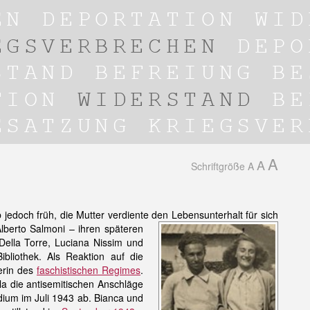
A
A
Schriftgröße
A
 jedoch früh, die Mutter verdiente den
Lebensunterhalt für sich
lberto Salmoni – ihren späteren
Della Torre, Luciana Nissim und
bliothek. Als Reaktion auf die
erin des
faschistischen Regimes
.
rla die antisemitischen Anschläge
udium im Juli 1943 ab. Bianca und