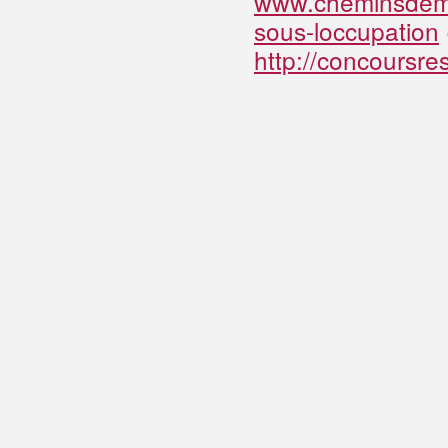
www.cheminsdemem
sous-loccupation
http://concoursr