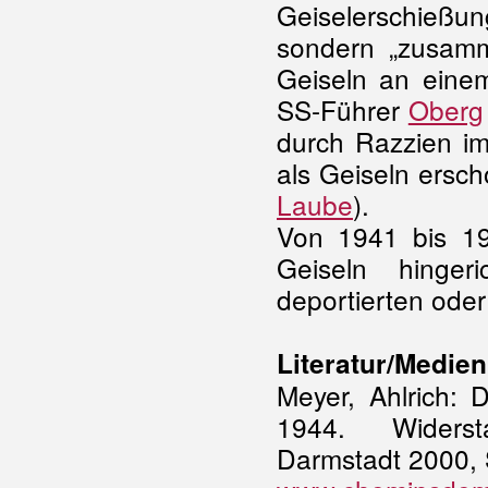
Geiselerschießu
sondern „zusamm
Geiseln an eine
SS-Führer
Oberg
durch Razzien i
als Geiseln ersc
Laube
).
Von 1941 bis 1
Geiseln hinger
deportierten oder
Literatur/Medien
Meyer, Ahlrich: 
1944. Widerst
Darmstadt 2000, S