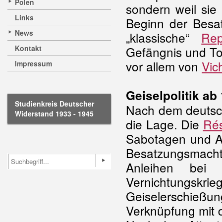
Polen
sondern weil sie
Links
Beginn der Besa
News
„klassische“
Rep
Kontakt
Gefängnis und To
vor allem von
Vic
Impressum
Geiselpolitik ab
Studienkreis Deutscher
Nach dem deutsch
Widerstand 1933 - 1945
die Lage. Die
Rés
Sabotagen und An
Besatzungsmach
Anleihen bei
Vernichtungskri
Geiselerschie
Verknüpfung mit 