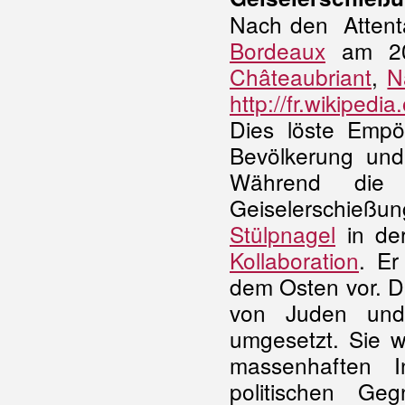
Nach den Attenta
Bordeaux
am 20.
Châteaubriant
,
N
http://fr.wikipe
Dies löste Empö
Bevölkerung und
Während die 
Geiselerschie
Stülpnagel
in der
Kollaboration
. Er
dem Osten vor. D
von Juden und
umgesetzt. Sie w
massenhaften
I
politischen G