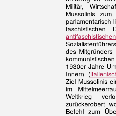
Militär, Wirtsc
Mussolinis zum 
parlamentarisc
faschistischen 
antifaschistisch
Sozialistenführe
des Mitgründers
kommunistischen
1930er Jahre Umb
Innern (
italieni
Ziel Mussolinis 
im Mittelmeerr
Weltkrieg ve
zurückerobert w
Befehl zum Übe