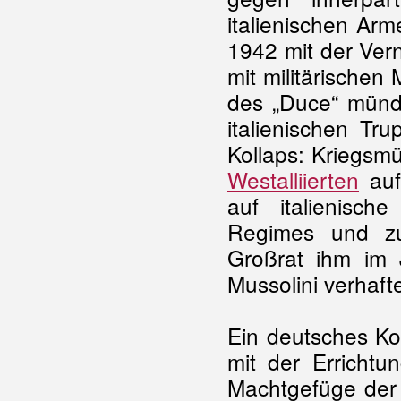
italienischen Ar
1942 mit der Vern
mit militärischen
des „Duce“ münd
italienischen Tr
Kollaps: Kriegsm
Westalliierten
auf 
auf italienisch
Regimes und zum
Großrat ihm im 
Mussolini verhafte
Ein deutsches Ko
mit der Errichtu
Machtgefüge de