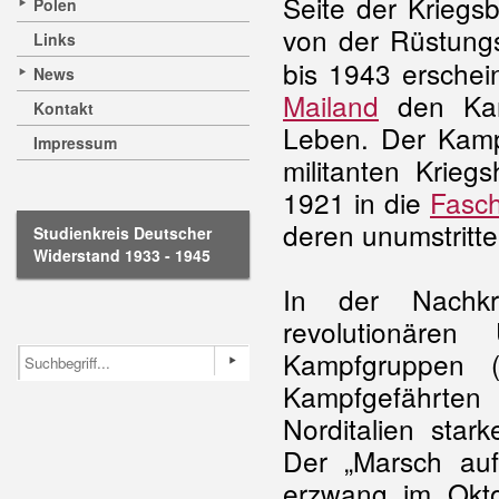
Seite der Kriegsb
Polen
von der Rüstungsi
Links
bis 1943 erschei
News
Mailand
den Kamp
Kontakt
Leben. Der Kamp
Impressum
militanten Krieg
1921 in die
Fasch
deren unumstritte
Studienkreis Deutscher
Widerstand 1933 - 1945
In der Nachkri
revolutionären 
Kampfgruppen 
Kampfgefährten
Norditalien sta
Der „Marsch au
erzwang im Okto