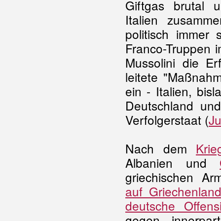
Giftgas brutal 
Italien zusamme
politisch immer 
Franco-Truppen i
Mussolini die Er
leitete "Maßnahm
ein - Italien, bi
Deutschland und
Verfolgerstaat (
Ju
Nach dem
Krieg
Albanien und
griechischen Ar
auf Griechenlan
deutsche Offens
gegen innerpar