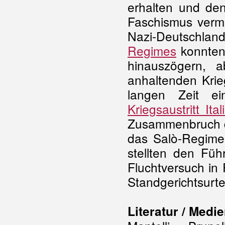
erhalten und den
Faschismus verm
Nazi-Deutschla
Regimes
konnten 
hinauszögern, 
anhaltenden Krie
langen Zeit ei
Kriegsaustritt Ital
Zusammenbruch de
das Salò-Regime
stellten den Füh
Fluchtversuch in
Standgerichtsurt
Literatur / Medie