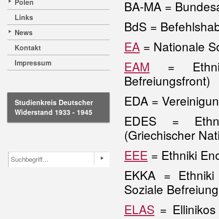
Polen
BA-MA = Bundesarc
Links
BdS = Befehlshab
News
EA
= Nationale So
Kontakt
Impressum
EAM
= Ethniko
Befreiungsfront)
EDA = Vereinigun
Studienkreis Deutscher
Widerstand 1933 - 1945
EDES = Ethnik
(Griechischer Nat
EEE
= Ethniki En
EKKA = Ethniki 
Soziale Befreiung
ELAS
= Ellinikos