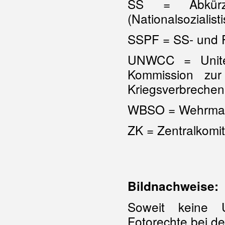
SS = Abkürzu
(Nationalsozialis
SSPF = SS- und P
UNWCC = Unite
Kommission zur
Kriegsverbrechen
WBSO = Wehrmach
ZK = Zentralkomi
Bildnachweise:
Soweit keine U
Fotorechte bei de