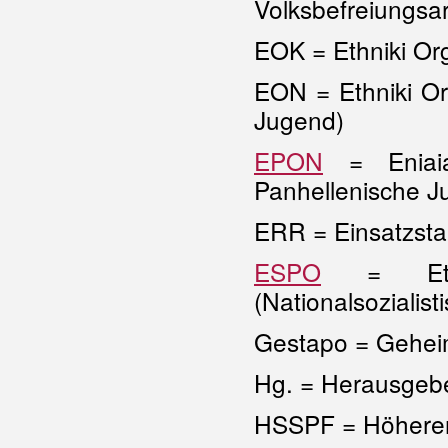
Volksbefreiungsa
EOK = Ethniki Org
EON = Ethniki Or
Jugend)
EPON
= Eniaia 
Panhellenische J
ERR = Einsatzsta
ESPO
= Ethnik
(Nationalsozialist
Gestapo = Geheim
Hg. = Herausgeb
HSSPF = Höherer 