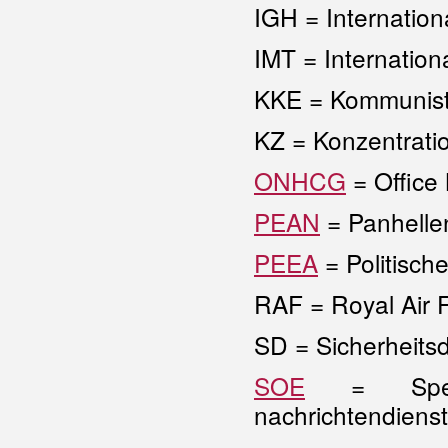
IGH = Internation
IMT = Internationa
KKE = Kommunisti
KZ = Konzentrati
ONHCG
= Office 
PEAN
= Panhelle
PEEA
= Politisch
RAF = Royal Air 
SD = Sicherheits
SOE
= Special
nachrichtendienst