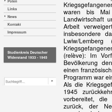
Polen
Kriegsgefangenen
Links
waren bis Mai
News
Landwirtschaft u
Kontakt
Arbeit verweiger
insbesondere d
Impressum
Lwiw/Lemberg 
Kriegsgefangenen
Studienkreis Deutscher
(relève): Im Vo
Widerstand 1933 - 1945
Bevölkerung den
einen französisch
Programm war ein
Als die Kriegsg
1945 zurückkeh
vorbereitet, di
zurück, der Ne