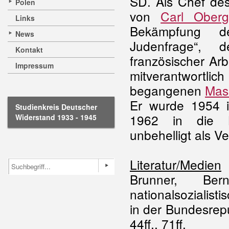
SD. Als Chef des
Polen
von
Carl Ober
Links
Bekämpfung
News
Judenfrage“,
Kontakt
französischer Arb
Impressum
mitverantwortl
begangenen
Mas
Er wurde 1954 i
Studienkreis Deutscher
1962 in die Bu
Widerstand 1933 - 1945
unbehelligt als V
Literatur/Medien
Brunner, Ber
nationalsozialist
in der Bundesrep
44ff., 71ff.