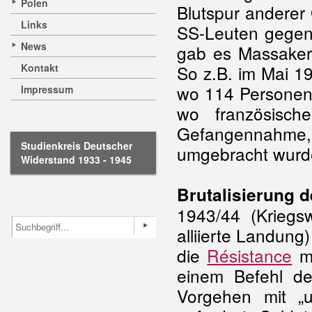
Polen
Blutspur anderer
Links
SS-Leuten gegen
News
gab es Massaker
Kontakt
So z.B. im Mai 1
wo 114 Personen
Impressum
wo französisch
Gefangennahme
Studienkreis Deutscher
umgebracht wurd
Widerstand 1933 - 1945
Brutalisierung 
1943/44 (Krieg
alliierte
Landung
die
Résistance
mi
einem Befehl de
Vorgehen mit „u