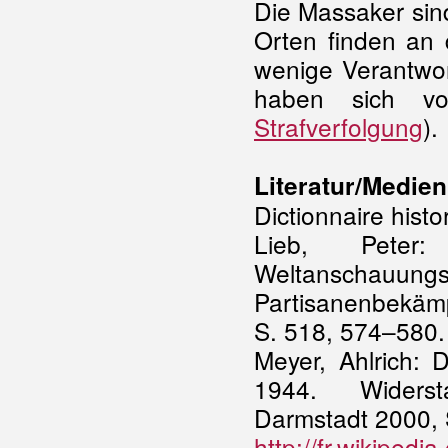
Die Massaker sind
Orten finden an
wenige Verantwor
haben sich vo
Strafverfolgung
).
Literatur/Medien
Dictionnaire hist
Lieb, Peter
Weltanscha
Partisanenbekäm
S. 518, 574–580.
Meyer, Ahlrich: 
1944. Widerst
Darmstadt 2000, S
http://fr.wikipe