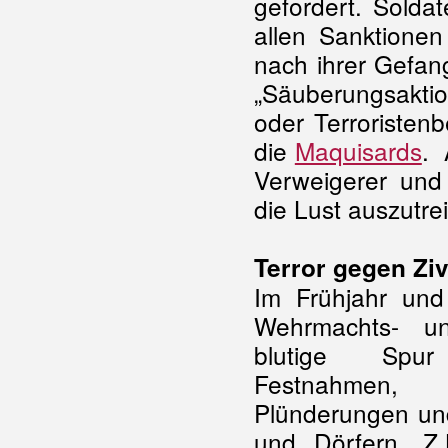
gefordert. Solda
allen Sanktionen
nach ihrer Gefang
„Säuberungsakti
oder Terroristen
die
Maquisards
. 
Verweigerer un
die Lust auszutre
Terror gegen Zi
Im Frühjahr un
Wehrmachts- un
blutige Spur
Festnahmen,
Plünderungen un
und Dörfern. Z.