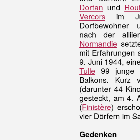
Dortan
und
Rouf
Vercors
im Jul
Dorfbewohner 
nach der
alli
Normandie
setzt
mit Erfahrungen 
9. Juni 1944, ein
Tulle
99 junge M
Balkons. Kurz 
(darunter 44 Kin
gesteckt, am 4.
(
Finistère
) ersch
vier Dörfern im S
Gedenken