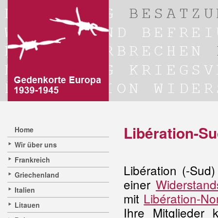
Libération-S
Home
Wir über uns
Frankreich
Libération (-Sud
Griechenland
einer
Widerstan
Italien
mit
Libération-No
Litauen
Ihre Mitgliede