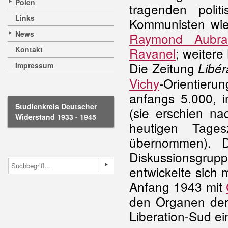
Polen
tragenden politi
Links
Kommunisten wi
News
Raymond Aubra
Kontakt
Ravanel
; weiter
Die Zeitung
Libér
Impressum
Vichy
-Orientieru
anfangs 5.000, 
Studienkreis Deutscher
(sie erschien n
Widerstand 1933 - 1945
heutigen Tage
übernommen). D
Diskussionsg
entwickelte sich m
Anfang 1943 mit
den Organen der 
Liberation-Sud ei