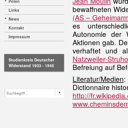
Jean Moulin
wurd
Polen
bewaffneten Wide
Links
(AS – Geheimarm
News
es unterschie
Kontakt
Autonomie der 
Impressum
Aktionen gab. De
verhaftet und 
Natzweiler-Struho
Studienkreis Deutscher
Befreiung auf Be
Widerstand 1933 - 1945
Literatur/Medien
:
Dictionnaire histo
http://fr.wikipedi
www.cheminsdemem