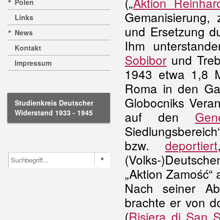
(„
Aktion Reinhar
Polen
Gemanisierung, 
Links
und Ersetzung du
News
Ihm unterstand
Kontakt
Sobibor
und Trebl
Impressum
1943 etwa 1,8 M
Roma in den Gas
Globocniks Verant
Studienkreis Deutscher
Widerstand 1933 - 1945
auf den
Gen
Siedlungsbereic
bzw.
deportiert
(Volks-)Deutsch
„Aktion Zamość“ 
Nach seiner Abl
brachte er von do
(
Risiera di San 