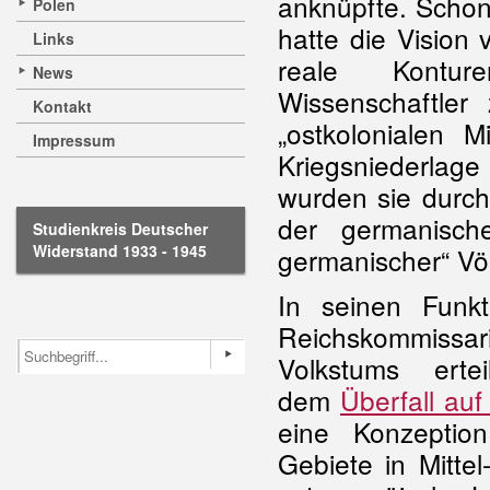
anknüpfte. Scho
Polen
hatte die Vision
Links
reale Kontur
News
Wissenschaftler 
Kontakt
„ostkolonialen 
Impressum
Kriegsniederlage
wurden sie durch
der germanisch
Studienkreis Deutscher
Widerstand 1933 - 1945
germanischer“ Völ
In seinen Funk
Reichskommissa
Volkstums erte
dem
Überfall auf
eine Konzeptio
Gebiete in Mitte