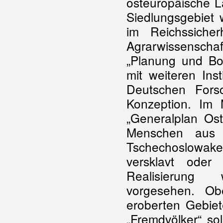
osteuropäische L
Siedlungsgebiet
im Reichssiche
Agrarwissenschaf
„Planung und Bo
mit weiteren Ins
Deutschen Fors
Konzeption. Im
„Generalplan Ost
Menschen aus 
Tschechoslowak
versklavt oder
Realisierung 
vorgesehen. Ob
eroberten Gebiet
„Fremdvölker“ sol