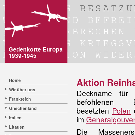
Aktion Reinh
Home
Wir über uns
Deckname für 
Frankreich
befohlen
Griechenland
besetzten
Polen
u
im
Generalgouve
Italien
Litauen
Die Massener