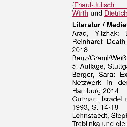
(
Friaul-Julisch
Wirth
und
Dietrich
Literatur / Medi
Arad, Yitzhak: 
Reinhardt Deat
2018
Benz/Graml/Weiß 
5. Auflage, Stutt
Berger, Sara: E
Netzwerk in de
Hamburg 2014
Gutman, Isradel u
1993, S. 14-18
Lehnstaedt, Step
Treblinka und die