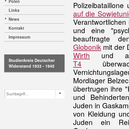
Polen
Polizeibataillon
Links
auf die Sowjetun
News
Verantwortlichen 
Kontakt
und eine "psyc
beauftragte d
Impressum
Globonik
mit der 
Wirth
und ande
Studienkreis Deutscher
T4
überwa
Widerstand 1933 - 1945
Vernichtungsla
Mordlager Belzec
übertrugen ihre 
und Behinderte
Juden in Gaskam
von Kleidung un
Juden ein Rei