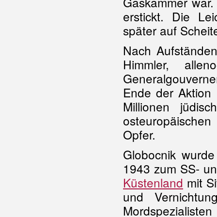
Gaskammer war. D
erstickt. Die L
später auf Scheit
Nach Aufständen 
Himmler, alle
Generalgouvernem
Ende der Aktion 
Millionen jüdi
osteuropäischen
Opfer.
Globocnik wurde
1943 zum SS- und
Küstenland
mit Si
und Vernichtun
Mordspezialisten