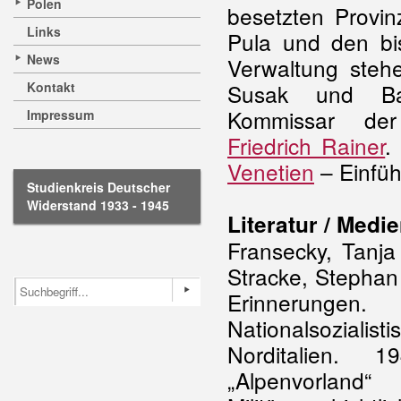
Polen
besetzten Provin
Links
Pula und den bis
News
Verwaltung steh
Kontakt
Susak und Bak
Kommissar der
Impressum
Friedrich Rainer
.
Venetien
– Einfü
Studienkreis Deutscher
Widerstand 1933 - 1945
Literatur / Medie
Fransecky, Tanja
Stracke, Stephan
Erinnerungen
Nationalsozialis
Norditalien. 
„Alpenvorland