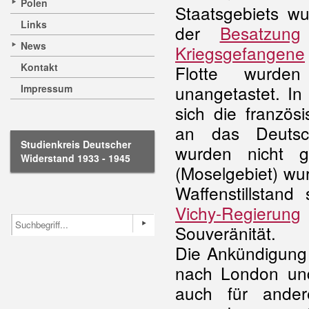
Polen
Staatsgebiets
wu
Links
der
Besatzung
News
Kriegsgefangene
Kontakt
Flotte wurden 
unangetastet. In 
Impressum
sich die französi
an das Deutsch
Studienkreis Deutscher
wurden nicht g
Widerstand 1933 - 1945
(Moselgebiet) wu
Waffenstillstan
Vichy-Regierung
Souveränität.
Die Ankündigung 
nach London und
auch für ander