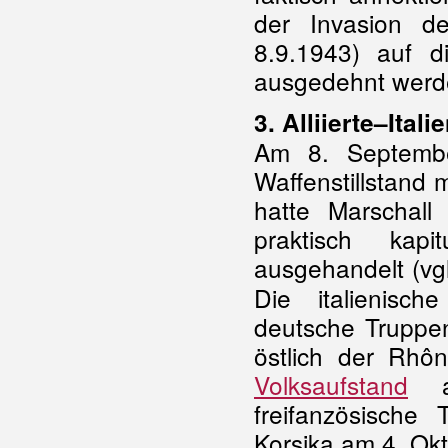
der Invasion 
8.9.1943) auf 
ausgedehnt werd
3. Alliierte
–
Itali
Am 8. Septembe
Waffenstillstand 
hatte Marschal
praktisch ka
ausgehandelt (vg
Die italienisc
deutsche Truppen
östlich der Rhôn
Volksaufstand
au
freifanzösische
Korsika am 4. Okt