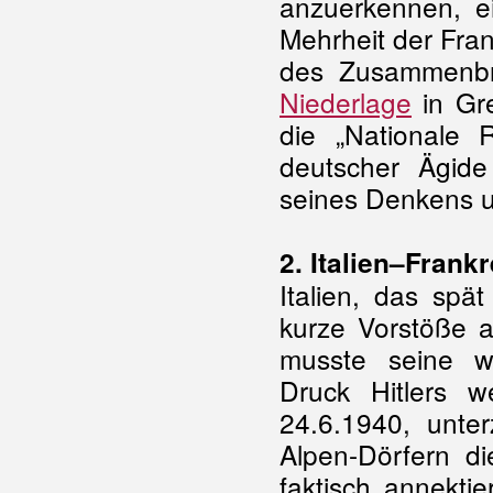
anzuerkennen, e
Mehrheit der Fra
des
Zusammenb
Niederlage
in Gre
die „Nationale 
deutscher Ägid
seines Denkens 
2. Italien–Frank
Italien, das spä
kurze Vorstöße a
musste seine we
Druck Hitlers w
24.6.1940, unte
Alpen-Dörfern d
faktisch annektie