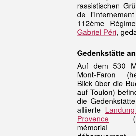
rassistischen Gr
de l'Internemen
112ème Régimen
Gabriel Péri
, ged
Gedenkstätte an
Auf dem 530 Me
Mont-Faron
(he
Blick über die B
auf Toulon) befin
die Gedenkstätte
alliierte
Landung
Provence
(Mu
mémoria
débarqueme