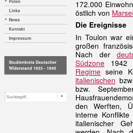
Polen
172.000 Einwohn
Links
östlich von
Marsei
News
Die Ereignisse
Kontakt
In Toulon war ei
Impressum
großen französisc
Nach der
deut
Südzone
1942 v
Studienkreis Deutscher
Widerstand 1933 - 1945
Regime
seine Kr
italienischen
bzw.
bzw. Septembe
Hausfrauendemons
den Werften, Ü
interne Konflikt
italienischer G
werden. Nach 