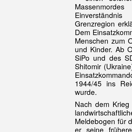
Massenmordes 
Einverständni
Grenzregion erklä
Dem Einsatzkomma
Menschen zum Op
und Kinder. Ab
SiPo und des SD
Shitomir (Ukrain
Einsatzkommando
1944/45 ins Reic
wurde.
Nach dem Krieg l
landwirtschaftli
Meldebogen für d
er seine früher