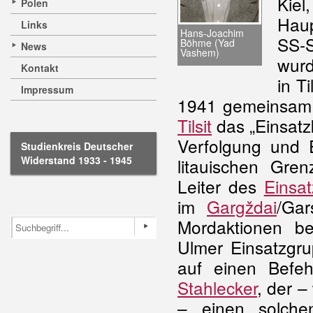
Kiel
Polen
Haup
Links
Hans-Joachim
SS-S
Böhme (Yad
News
Vashem)
wurd
Kontakt
in T
Impressum
1941 gemeinsam 
Tilsit
das „Einsatzk
Verfolgung und
Studienkreis Deutscher
Widerstand 1933 - 1945
litauischen Gre
Leiter des
Einsa
im
Gargždai
/Ga
Mordaktionen be
Ulmer Einsatzgr
auf einen Befe
Stahlecker
, der 
– einen solche