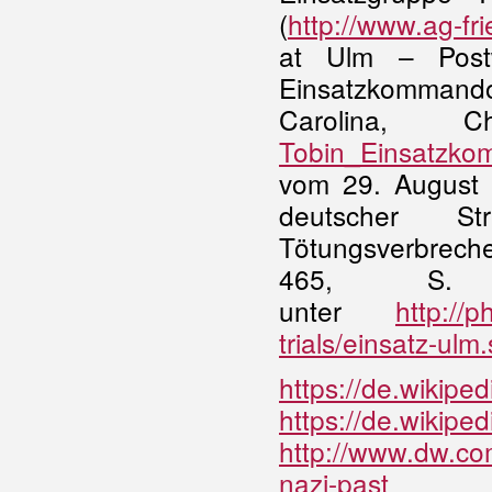
(
http://www.ag-fr
at Ulm – Pos
Einsatzkommando
Carolina,
Tobin_Einsatzko
vom 29. August 
deutscher Stra
Tötungsverbrech
465, S. 1
unter
http://p
trials/einsatz-ulm
https://de.wikipe
https://de.wikipe
http://www.dw.co
nazi-past