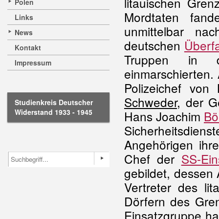
litauischen Gren
Polen
Mordtaten fan
Links
unmittelbar n
News
deutschen
Überfa
Kontakt
Truppen in 
Impressum
einmarschierten.
Polizeichef vo
Schweder
, der G
Studienkreis Deutscher
Widerstand 1933 - 1945
Hans Joachim
B
Sicherheitsdie
Angehörigen ihr
Chef der
SS-Ein
gebildet, dessen
Vertreter des li
Dörfern des Gre
Einsatzgruppe h