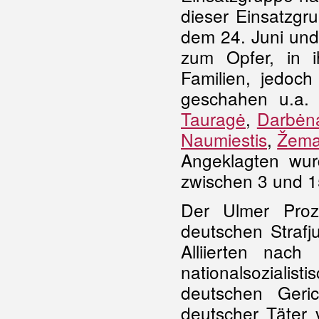
dieser Einsatzgr
dem 24. Juni un
zum Opfer, in i
Familien, jedoc
geschahen u.a.
Tauragė
,
Darbėn
Naumiestis
,
Žema
Angeklagten wur
zwischen 3 und 15
Der Ulmer Proz
deutschen Strafj
Alliierten nac
nationalsozial
deutschen Geri
deutscher Täter 