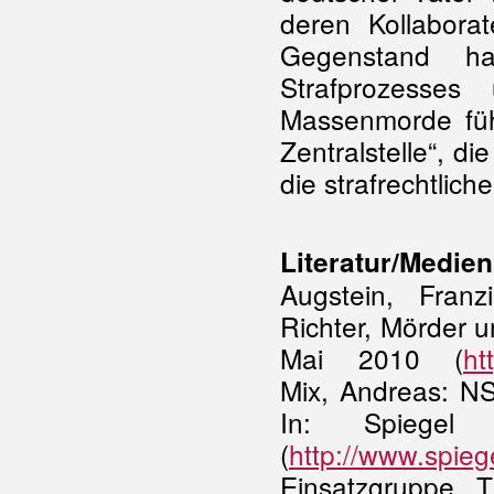
deren Kollabora
Gegenstand ha
Strafprozesse
Massenmorde führ
Zentralstelle“, d
die strafrechtlic
Literatur/Medien
Augstein, Franz
Richter, Mörder 
Mai 2010 (
ht
Mix, Andreas: NS
In: Spiege
(
http://www.spieg
Einsatzgruppe 