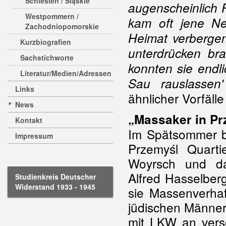
Schlesien / Sląskie
augenscheinlich 
Westpommern /
kam oft jene Ne
Zachodniopomorskie
Heimat verbergen 
Kurzbiografien
unterdrücken br
Sachstichworte
konnten sie endl
Literatur/Medien/Adressen
Sau rauslassen
Links
ähnlicher Vorfäll
News
„Massaker in Pr
Kontakt
Im Spätsommer b
Impressum
Przemyśl Quarti
Woyrsch und da
Alfred Hasselber
Studienkreis Deutscher
Widerstand 1933 - 1945
sie Massenverha
jüdischen Männer
mit LKW an vers