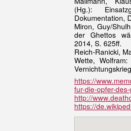
Mallmann, Klaus
(Hg.): Einsat
Dokumentation, 
Miron, Guy/Shulh
der Ghettos wä
2014, S. 625ff.
Reich-Ranicki, M
Wette, Wolfram:
Vernichtungskrieg
https://www.mem
fur-die-opfer-de
http://www.death
https://de.wikip