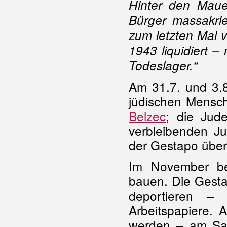
Hinter den Mau
Bürger massakri
zum letzten Mal v
1943 liquidiert –
Todeslager.“
Am 31.7. und 3.8
jüdischen Mensc
Belzec
; die Jud
verbleibenden J
der Gestapo übe
Im November be
bauen. Die Gesta
deportieren –
Arbeitspapiere. 
werden – am Sam