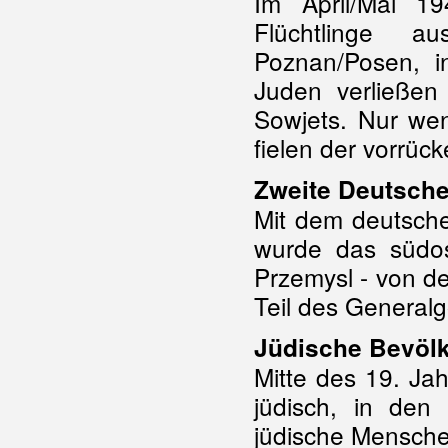
Im April/Mai 1
Flüchtlinge 
Poznan/Posen, i
Juden verließe
Sowjets. Nur wen
fielen der vorrü
Zweite Deutsche
Mit dem deutsche
wurde das südos
Przemysl - von de
Teil des General
Jüdische Bevöl
Mitte des 19. Ja
jüdisch, in den
jüdische Mensche