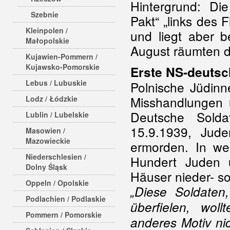
Hintergrund: Die
Szebnie
Pakt“ „links des 
Kleinpolen /
und liegt aber 
Małopolskie
August räumten d
Kujawien-Pommern /
Kujawsko-Pomorskie
Erste NS-deutsch
Lebus / Lubuskie
Polnische Jüdin
Misshandlungen u
Lodz / Łódzkie
Deutsche Sold
Lublin / Lubelskie
15.9.1939, Jud
Masowien /
Mazowieckie
ermorden. In we
Niederschlesien /
Hundert Juden 
Dolny Śląsk
Häuser nieder- so
Oppeln / Opolskie
„Diese Soldate
Podlachien / Podlaskie
überfielen, wol
Pommern / Pomorskie
anderes Motiv ni