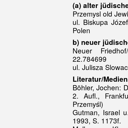
(a) alter jüdisc
Przemysl old Jew
ul. Biskupa Józe
Polen
b) neuer jüdisc
Neuer Friedho
22.784699
ul. Julisza Slow
Literatur/Medien
Böhler, Jochen: D
2. Aufl., Frank
Przemyśl)
Gutman, Israel u
1993, S. 1173f.