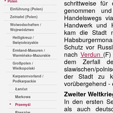
Polen
schrittweise für
genommen und 
Einführung (Polen)
Handelswegs via
Zeittafel (Polen)
Handwerk und H
Woiwodschaften /
Województwo
kam die Stadt n
Heiligkreuz /
Habsburgermona
Swiętokrzyskie
Schutz vor Russ
Ermland-Masuren /
nach
Verdun
(F)
Warmińsko-Mazurskie
dem Zerfall d
Großpolen /
slawischen/polni
Wielkopolski
der Stadt zu 
Karpatenvorland /
Podkarpackie
vorübergehend - e
Łanćut
Zweiter Weltkrie
Markowa
In den ersten S
Przemyśl
als auch deuts
Rzeszów