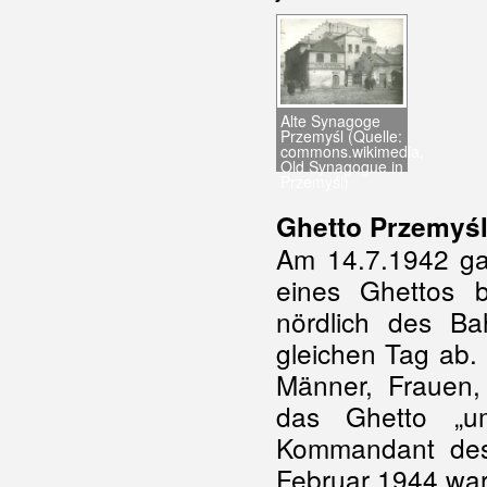
Alte Synagoge
Przemyśl (Quelle:
commons.wikimedia,
Old Synagogue in
Przemyśl)
Ghetto Przemyś
Am 14.7.1942 gab
eines Ghettos b
nördlich des B
gleichen Tag ab.
Männer, Frauen,
das Ghetto „u
Kommandant des
Februar 1944 wa