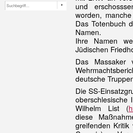
und erschossse
worden, manche 
Das Totenbuch d
Namen.
Ihre Namen we
Jüdischen Friedh
Das Massaker v
Wehrmachtsberich
deutsche Truppen 
Die SS-Einsatzgr
oberschlesische 
Wilhelm List (
h
diese Maßnahme
greifenden Kriti