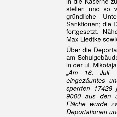
in die Kaserne z
stellen und so 
gründliche Un
Sanktionen; die 
fortgesetzt. Näh
Max Liedtke sowie
Über die Deporta
am Schulgebäude
in der ul. Mikołaj
„Am 16. Juli 1
eingezäuntes u
sperrten 17428 
9000 aus den u
Fläche wurde zw
Deportationen un