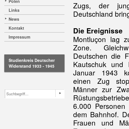
Polen
Zugs, der ju
Links
Deutschland bring
News
Kontakt
Die Ereignisse
Impressum
Montluçon lag z
Zone. Gleich
Deutschen die Fa
Studienkreis Deutscher
Kautschuk und F
Widerstand 1933 - 1945
Januar 1943 
einen Zug sto
Männer zur Zwan
Rüstungsbetrieb
6.000 Personen 
dem Bahnhof. Der
Frauen und Män