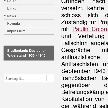
Gründen nach 
Polen
versetzt, kehrt
Links
schloss sich
News
Zuständig für P
Kontakt
mit
Paulin Colonn
Impressum
und Verteilun
Fallschirm angel
Gespräche m
Studienkreis Deutscher
antinazistisc
Widerstand 1933 - 1945
Antifaschisten 
September 1943 f
französischen B
gegenüber
Befreiungskämpf
Kapitulation vo
der während sein