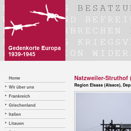
Natzweiler-Struthof 
Home
Region Elsass (Alsace), De
Wir über uns
Frankreich
Griechenland
Italien
Litauen