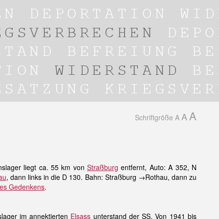
A
A
Schriftgröße
A
slager liegt ca. 55 km von
Straßburg
entfernt, Auto: A 352, N
au
, dann links in die D 130. Bahn: Straßburg →
Rothau
, dann zu
es Gedenkens
.
lager im annektierten
Elsass
unterstand der SS. Von 1941 bis