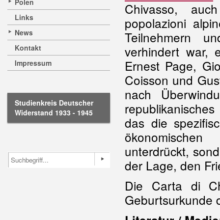
Polen
Chivasso, auch
Links
popolazioni alpi
News
Teilnehmern 
Kontakt
verhindert war, 
Ernest Page, Gio
Impressum
Coisson und Gusta
nach Überwin
Studienkreis Deutscher
republikanisches
Widerstand 1933 - 1945
das die spezifisc
ökonomischen 
unterdrückt, sond
der Lage, den Fr
Die Carta di Ch
Geburtsurkunde d