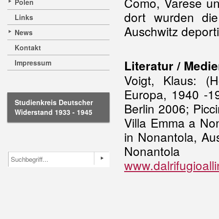
Como, Varese un
Polen
dort wurden di
Links
Auschwitz deporti
News
Kontakt
Literatur / Medie
Impressum
Voigt, Klaus: (
Europa, 1940 -19
Studienkreis Deutscher
Berlin 2006; Picci
Widerstand 1933 - 1945
Villa Emma a Non
in Nonantola, Au
Nona
www.dalrifugioall