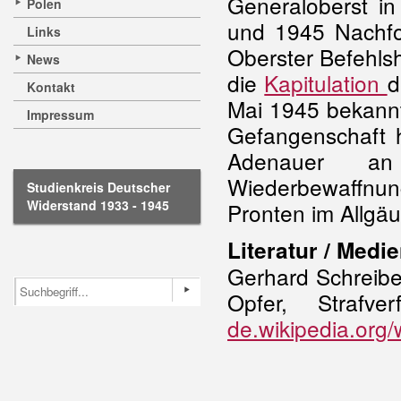
Generaloberst i
Polen
und 1945 Nachfo
Links
Oberster Befehlsh
News
die
Kapitulation
d
Kontakt
Mai 1945 bekann
Impressum
Gefangenschaft h
Adenauer an
Wiederbewaffnung
Studienkreis Deutscher
Widerstand 1933 - 1945
Pronten im Allgäu
Literatur / Medie
Gerhard Schreiber
Opfer, Strafv
de.wikipedia.org/